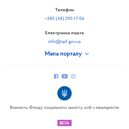
Телефон
+380 (44) 293-17-56
Електронна пошта
info@ispf.gov.ua
Мапа порталу
Про Фонд
Керівництво
Структура Фонду
Територіальні відділення
Вінницьке відділення
Волинське відділення
Власність Фонду соціального захисту осіб з інвалідністю
Дніпропетровське відділення
Донецьке відділення