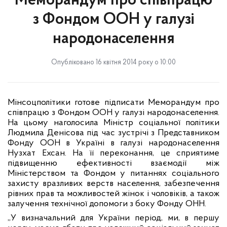
Меморандум про співпрацю
з Фондом ООН у галузі
народонаселення
Опубліковано 16 квітня 2014 року о 10:00
Мінсоцполітики готове підписати Меморандум про
співпрацю з Фондом ООН у галузі народонаселення.
На цьому наголосила Міністр соціальної політики
Людмила Денісова під час зустрічі з Представником
Фонду ООН в Україні в галузі народонаселення
Нузхат Ехсан. На її переконання, це сприятиме
підвищенню ефективності взаємодії між
Міністерством та Фондом у питаннях соціального
захисту вразливих верств населення, забезпечення
рівних прав та можливостей жінок і чоловіків, а також
залучення технічної допомоги з боку Фонду ОНН.
„У визначальний для України період, ми, в першу