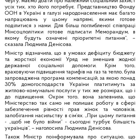
чергу, маємо дбати про належний соціальний захист
усіх тих, хто його потребує. Представництво Фонду
ООН в Україні в галузі народонаселення має багато
напрацювань у цьому напрямі, якими готове
поділитися з нами. Для більш поглибленої співпраці
Мінсоцполітики готове підписати Меморандум, в
якому будуть означені пріоритетні питання”, –
сказала Людмила Денісова.
Міністр відзначила, що в умовах дефіциту бюджету
та жорсткої економії Уряд не зменшив жодної
державної соціальної допомоги. Крім того,
враховуючи підвищення тарифів на газ та тепло, була
запроваджена програма компенсацій, за якою понад
30% домогосподарств України платитимуть за
житлово-комунальні послуги у тих же розмірах, що і
до підвищення. Окрім того, вона запевнила, що
Міністерство так само не полишає роботу в сфері
забезпечення рівності прав жінок та чоловіків,
запобігання насильству в сім’ях. „При цьому питання
- „щоб не було війни” - сьогодні турбує більшість
українців”, – наголосила Людмила Денісова.
Також Міністр поінформувала про ситуацію, що