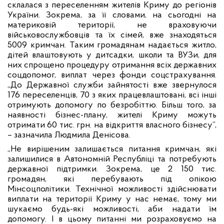
склалася з переселенням жителів Криму до регіонів
України. Зокрема, за її словами, на сьогодні на
материковій території, не враховуючи
військовослужбовців та їх сімей, вже знаходяться
5009 кримчан. Таким громадянам надається житло,
дітей влаштовують у дитсадки, школи та ВУЗи, для
них спрощено процедуру отримання всіх державних
соцдопомог, виплат через фонди соцстрахування.
„До Державної служби зайнятості вже звернулося
176 переселенців, 70 з яких працевлаштовані, всі інші
отримують допомогу по безробіттю. Більш того, за
наявності бізнес-плану, жителі Криму можуть
отримати 60 тис. грн. на відкриття власного бізнесу”,
– зазначила Людмила Денісова.
„Не вирішеним залишається питання кримчан, які
залишилися в Автономній Республіці та потребують
державної підтримки. Зокрема, це 2 150 тис.
громадян, які перебувають під опікою
Мінсоцполітики. Технічної можливості здійснювати
виплати на території Криму у нас немає, тому ми
шукаємо будь-які можливості, аби надати їм
допомогу. І в цьому питанні ми розраховуємо на