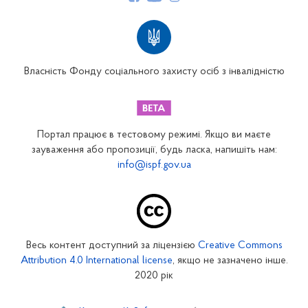
Структура Фонду
Територіальні відділення
Вінницьке відділення
Волинське відділення
Власність Фонду соціального захисту осіб з інвалідністю
Дніпропетровське відділення
Донецьке відділення
Житомирське відділення
Портал працює в тестовому режимі. Якщо ви маєте
Закарпатське відділення
зауваження або пропозиції, будь ласка, напишіть нам:
info@ispf.gov.ua
Запорізьке відділення
Івано-Франківське відділення
Київське міське відділення
Київське обласне відділення
Весь контент доступний за ліцензією
Creative Commons
Кіровоградське відділення
Attribution 4.0 International license
, якщо не зазначено інше.
Луганське відділення
2020 рік
Львівське відділення