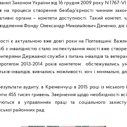
ованої Законом України від 16 грудня 2009 року N 1767-VI.
в на процеси створення безбар'єрності чинним зако
ативні органи – комітети доступності. Такий комітет, 
відділення Фонду Олександр Миколайович Дяченко, діє 
сті є актуальною вже довгі роки на Полтавщині. Важл
іб з інвалідністю стало інспектування якості вже створ
ритеріями Державної служби з питань інвалідів та ветера
ротягом 2013-2014 років комітетом
обстежувались у
ьків-інвалідів; вивчались можливості, хоч і мінімальні, дл
зультати аудиту, в Кременчуці в 2015 році із міського
ити 455 тисяч гривень. Звернення щодо необхідності вс
уються в управліннях праці та соціального захист
вської районних рад.