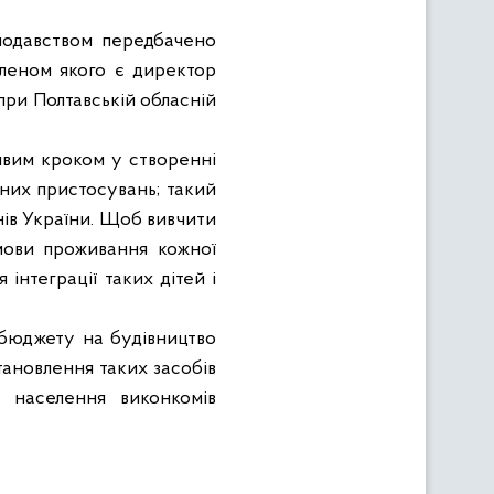
нодавством передбачено
членом якого є директор
при Полтавській обласній
ивим кроком у створенні
ених пристосувань; такий
нів України. Щоб вивчити
мови проживання кожної
я інтеграції таких дітей і
 бюджету на будівництво
тановлення таких засобів
у населення виконкомів