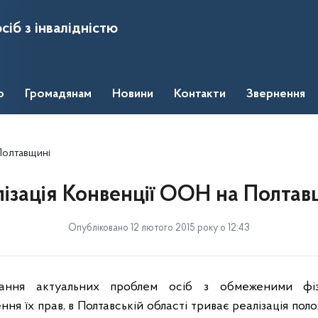
сіб з інвалідністю
о
Громадянам
Новини
Контакти
Звернення
Полтавщині
лізація Конвенції ООН на Полтав
Опубліковано 12 лютого 2015 року о 12:43
ання актуальних проблем осіб з обмеженими фіз
ння їх прав, в Полтавській області триває реалізація по