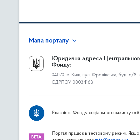
Мапа порталу
Про Фонд
Юридична адреса Центральног
Фонду:
Керівництво
04070, м. Київ, вул. Фролівська, буд. 6/8,
Структура Фонду
ЄДРПОУ 00034163
Територіальні відділення
Вінницьке відділення
Волинське відділення
Власність Фонду соціального захисту осіб
Дніпропетровське відділення
Донецьке відділення
Житомирське відділення
Портал працює в тестовому режимі. Якщо 