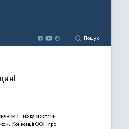
Пошук
щині
ичними можливостями,
ложень Конвенції ООН про