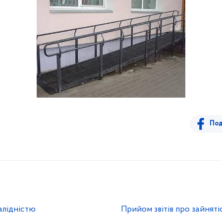
Под
алідністю
Прийом звітів про зайнят