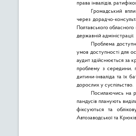
права інвалідів, ратифік
Громадський впли
через дорадчо-консульт
Полтавського обласного 
державній адміністрації.
Проблема доступно
умов доступності для ос
аудит здійснюється за к
проблему з середини, п
дитини-інваліда та їх бат
дорослих у суспільство.
Посилаючись на ре
пандусів планують виділ
фіксуються та обліков
Автозаводської та Крюкі