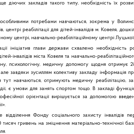
ще діючих закладів такого типу, необхідність їх розв
з особливими потребами навчаються, зокрема у Волинс
ів, центрі реабілітації для дітей-інвалідів м. Ковеля, дошк
ному центрі, навчально-реабілітаційному центрі Луцької м
ації ініціатив глави держави схвалено необхідність
 дітей-інвалідів міста Ковеля та навчально-реабілітаційно
чну, психологічну, медичну допомогу щодня отримує 28
 але завдяки зусиллям колективу закладу інформація пр
ти тут навчаються, отримують медичну реабілітацію, з
удії, є умови для занять спортом тощо. В закладі функц
офесійної орієнтації вирішується за допомогою введ
ї».
е відділення Фонду соціального захисту інвалідів п
0 тисяч гривень на зміцнення матеріально-технічної бази
ля.