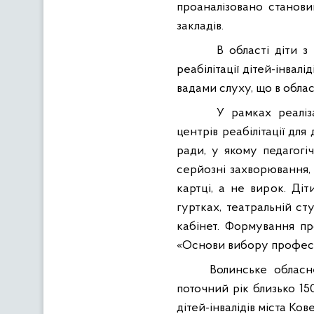
проаналізовано станови
закладів.
В області діти 
реабілітації дітей-інвалід
вадами слуху, що в облас
У рамках реаліз
центрів реабілітації для
ради, у якому педагогі
серйозні захворювання,
картці, а не вирок. Ді
гуртках, театральній ст
кабінет. Формування пр
«Основи вибору професі
Волинське обласн
поточний рік близько 15
дітей-інвалідів міста Кове