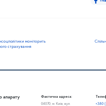
Под
інсоцполітики моніторить
Спіль
ного страхування
о апарату
Громадянам
Фактична адреса:
Теле
Дія
Доступ до публічної інформації
Робо
04070, м. Київ, вул.
+380 (