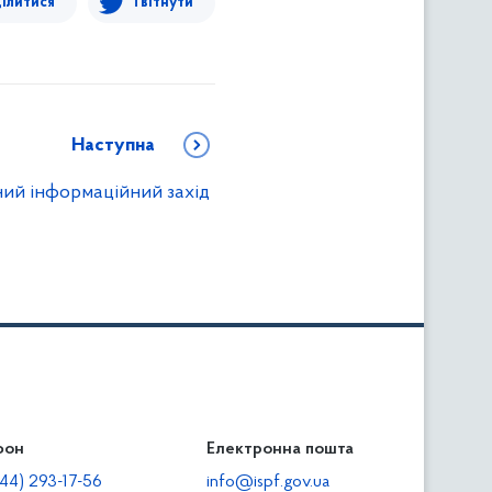
ілитися
Твітнути
Наступна
ний інформаційний захід
фон
льність
Електронна пошта
тодавцям
44) 293-17-56
info@ispf.gov.ua