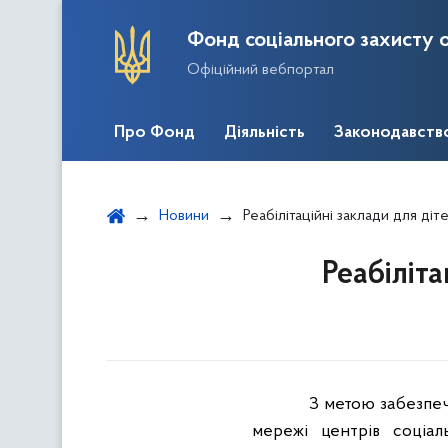
Фонд соціального захисту о
Офіційний вебпортал
Про Фонд
Діяльність
Законодавств
Новини
Реабілітаційні заклади для діте
Реабіліта
З метою забезпеч
мережі центрів соціаль