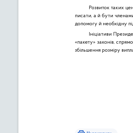
Розвиток таких цен
писати, а й бути членам
допомогу й необхідну пі
Ініціативи Презид
«пакету» законів, спрям
збільшення розміру випла