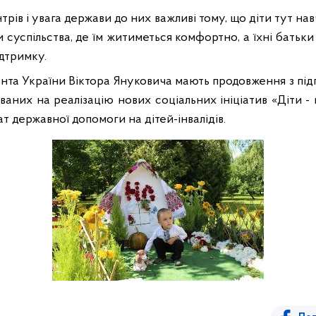
трів і увага держави до них важливі тому, що діти тут на
и суспільства, де їм житиметься комфортно, а їхні батьк
дтримку.
ента України Віктора Януковича мають продовження з пі
ованих на реалізацію нових соціальних ініціатив «Діти 
т державної допомоги на дітей-інвалідів.