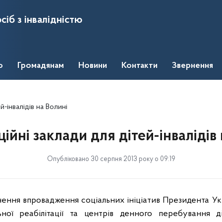
сіб з інвалідністю
о
Громадянам
Новини
Контакти
Звернення
й-інвалідів на Волині
ційні заклади для дітей-інвалідів
Опубліковано 30 серпня 2013 року о 09:19
ення впровадження соціальних ініціатив Президента Ук
ної реабілітації та центрів денного перебування ді