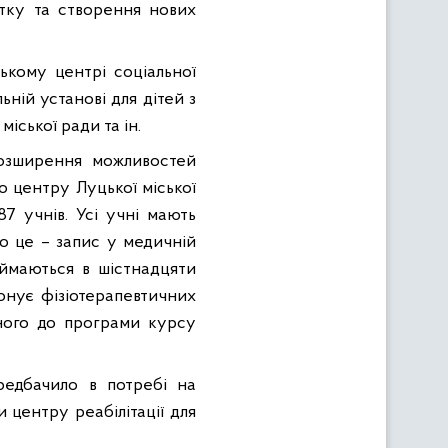
итку та створення нових
ькому центрі соціальної
ільній установі для дітей з
іської ради та ін.
 розширення можливостей
го центру Луцької міської
7 учнів. Усі учні мають
о це – запис у медичній
аймаються в шістнадцяти
іонує фізіотерапевтичних
еного до програми курсу
ередбачило в потребі на
 центру реабілітації для