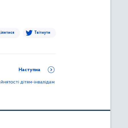
ілитися
Твітнути
Наступна
йнятості дітям-інвалідам