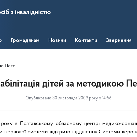
сіб з інвалідністю
о
Громадянам
Новини
Контакти
Звернення
кою Пето
абілітація дітей за методикою П
Опубліковано 30 листопада 2009 року о 14:56
року в Полтавському обласному центрі медико-соціально
 нервової системи відкрито відділення Системи керова