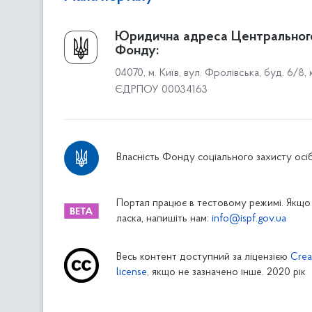
Про Фонд
Юридична адреса Центральног
Фонду:
Керівництво
04070, м. Київ, вул. Фролівська, буд. 6/8,
Структура Фонду
ЄДРПОУ 00034163
Територіальні відділення
Вінницьке відділення
Волинське відділення
Власність Фонду соціального захисту осіб
Дніпропетровське відділення
Донецьке відділення
Житомирське відділення
Портал працює в тестовому режимі. Якщо 
ласка, напишіть нам:
info@ispf.gov.ua
Закарпатське відділення
Запорізьке відділення
Весь контент доступний за ліцензією
Crea
Івано-Франківське відділення
license
, якщо не зазначено інше. 2020 рік
Київське міське відділення
Київське обласне відділення