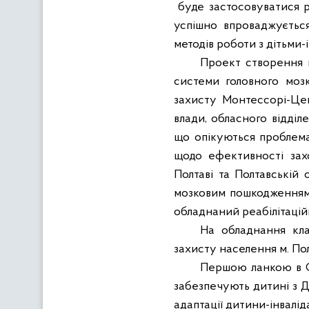
буде застосовуватися 
успішно впроваджується
методів роботи з дітьми-
Проект створення 
системи головного моз
захисту Монтессорі-Цент
влади, обласного відділ
що опікуються проблемам
щодо ефективності заход
Полтаві та Полтавській о
мозковим пошкодження
обладнаний реабілітаці
На обладнання кла
захисту населення м. Пол
Першою ланкою в Си
забезпечують дитині з Д
адаптації дитини-інвалі