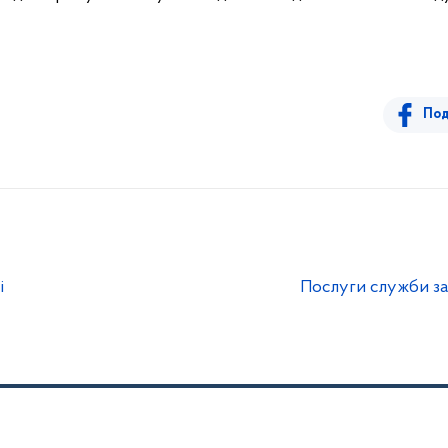
Под
і
Послуги служби за