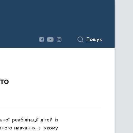
Пошук
ето
ї реабілітації дітей із
ного навчання, в
якому