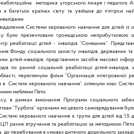
реабілітаційна
методика угорського лікаря і педагога 
 в багатьох країнах світу та увійшов до п’ятірки на
інвалідами.
відділення Системи керованого навчання для дітей із
ку було презентовано громадською неприбутковою ор
р реабілітації дітей - інвалідів ”Соняшник”. Представ
ення Фонду соціального захисту інвалідів, державних та
и дітей-інвалідів, представники засобів масової інфор
ів по ранній соціальній реабілітації дітей-інвалідів,
бласті, переглянули фільм ”Організація інтегрованої ре
м в
Системі керованого навчання”, оглянули клас Систе
йними меблями Пето.
су, в рамках виконання Програми соціального забез
тави ”Турбота” органами місцевого самоврядування було в
стемі керованого навчання є групи для дітей від 1,5 до
ЦП раннє втручання та реабілітацію за методикою Пето,
да
до перебування в умовах дитячого дошкільного закладу