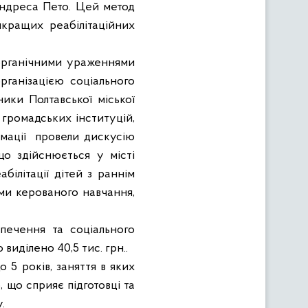
Андреса Пето. Цей метод
йкращих реабілітаційних
 органічними ураженнями
ганізацією соціального
ники Полтавської міської
 громадських інституцій,
мації
провели дискусію
 що здійснюється у місті
абілітації дітей з раннім
ми керованого навчання,
печення та соціального
иділено 40,5 тис. грн..
 5 років, заняття в яких
 що сприяє підготовці та
.