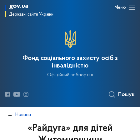
gov.ua
Меню
Державні сайти України
Фонд соціального захисту осіб з
інвалідністю
Офіційний вебпортал
Пошук
Новини
«Райдуга» для дітей