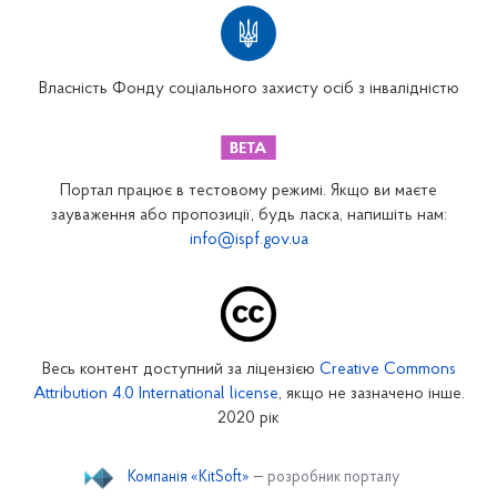
Територіальні відділення
Вінницьке відділення
Волинське відділення
Власність Фонду соціального захисту осіб з інвалідністю
Дніпропетровське відділення
Донецьке відділення
Житомирське відділення
Портал працює в тестовому режимі. Якщо ви маєте
Закарпатське відділення
зауваження або пропозиції, будь ласка, напишіть нам:
info@ispf.gov.ua
Запорізьке відділення
Івано-Франківське відділення
Київське міське відділення
Київське обласне відділення
Весь контент доступний за ліцензією
Creative Commons
Кіровоградське відділення
Attribution 4.0 International license
, якщо не зазначено інше.
Луганське відділення
2020 рік
Львівське відділення
Компанія «KitSoft»
— розробник порталу
Миколаївське відділення