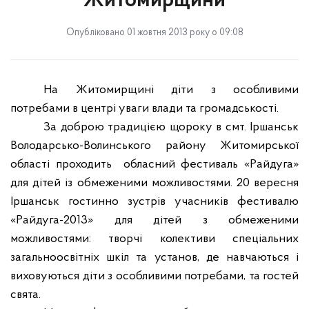
Житомирщини
Опубліковано 01 жовтня 2013 року о 09:08
На Житомирщині діти з особливими
потребами в центрі уваги влади та громадськості.
З
а доброю традицією щороку
в см
т.
Іршанськ
Володарсько-Волинського району Житомирської
області проходить
обласний фестиваль «Райдуга»
для дітей
і
з обмеженими можливостями
.
20 вересня
Іршанськ гостинно зустрів учасників фестивалю
«Райдуга-2013» для дітей з обмеженими
можливостями: творчі колективи спеціальних
загальноосвітніх шкіл та установ, де навчаються і
виховуються діти з особливими потребами, та гостей
свята.