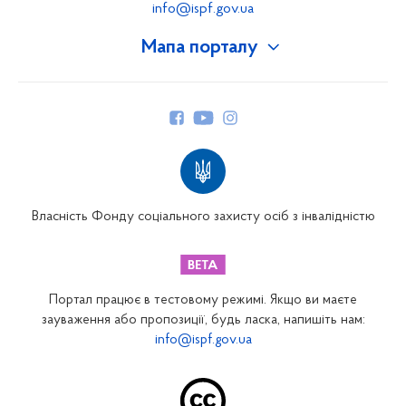
info@ispf.gov.ua
Мапа порталу
Про Фонд
Керівництво
Структура Фонду
Територіальні відділення
Вінницьке відділення
Волинське відділення
Власність Фонду соціального захисту осіб з інвалідністю
Дніпропетровське відділення
Донецьке відділення
Житомирське відділення
Портал працює в тестовому режимі. Якщо ви маєте
Закарпатське відділення
зауваження або пропозиції, будь ласка, напишіть нам:
info@ispf.gov.ua
Запорізьке відділення
Івано-Франківське відділення
Київське міське відділення