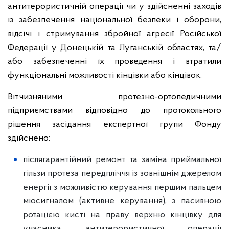
антитерористичній операції чи у здійсненні заходів
із забезпечення національної безпеки і оборони,
відсічі і стримування збройної агресії Російської
Федерації у Донецькій та Луганській областях, та/
або забезпеченні їх проведення і втратили
функціональні можливості кінцівки або кінцівок.
Вітчизняними протезно-ортопедичними
підприємствами відповідно до протокольного
рішення засідання експертної групи Фонду
здійснено:
післягарантійний ремонт та заміна приймальної
гільзи протеза передпліччя із зовнішнім джерелом
енергії з можливістю керування першим пальцем
міосигналом (активне керування), з пасивною
ротацією кисті на праву верхню кінцівку для
учасника антитерористичної операції