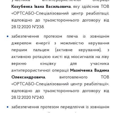
Козубенка Івана Васильовича
, яку здійснив ТОВ
«ОРТСАБО-Спеціалізований центр реабілітації,
відповідно до трьохстороннього договору від
28.12.2020 №238.
забезпечення протезом плеча із зовнішнім
джерелом енергії з можливістю керування
першим пальцем (активне керування), з
активною ротацією кисті від міосигналів на ліву
верхню кінцівку для учасника
антитерористичної операції
Мазніченка Вадима
Олександровича
, виготовленого ТОВ
«ОРТСАБО-Спеціалізований центр реабілітації»,
відповідно до трьохстороннього договору від
28.12.2020 №240.
забезпечення протезом передпліччя із зовнішнім