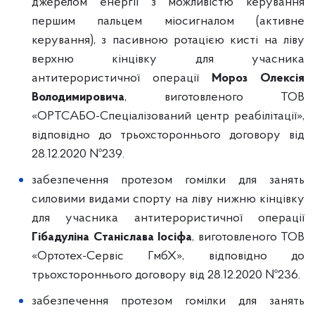
джерелом енергії з можливістю керування
першим пальцем міосигналом (активне
керування), з пасивною ротацією кисті на ліву
верхню кінцівку для учасника
антитерористичної операції
Мороз Олексія
Володимировича
, виготовленого ТОВ
«ОРТСАБО-Спеціалізований центр реабілітації»,
відповідно до трьохстороннього договору від
28.12.2020 №239.
забезпечення протезом гомілки для занять
силовими видами спорту на ліву нижню кінцівку
для учасника антитерористичної операції
Гібадуліна Станіслава Іосіфа
, виготовленого ТОВ
«Ортотех-Сервіс ГмбХ», відповідно до
трьохстороннього договору від 28.12.2020 №236.
забезпечення протезом гомілки для занять