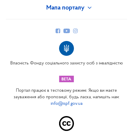
Мапа порталу
Про Фонд
Керівництво
Структура Фонду
Територіальні відділення
Вінницьке відділення
Волинське відділення
Власність Фонду соціального захисту осіб з інвалідністю
Дніпропетровське відділення
Донецьке відділення
Житомирське відділення
Портал працює в тестовому режимі. Якщо ви маєте
Закарпатське відділення
зауваження або пропозиції, будь ласка, напишіть нам:
info@ispf.gov.ua
Запорізьке відділення
Івано-Франківське відділення
Київське міське відділення
Київське обласне відділення