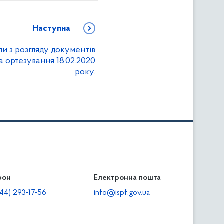
Наступна
пи з розгляду документів
а ортезування 18.02.2020
року.
фон
льність
Електронна пошта
тодавцям
44) 293-17-56
info@ispf.gov.ua
плата адміністративно-господарських санкцій
еквізити для сплати адміністративно-господарських