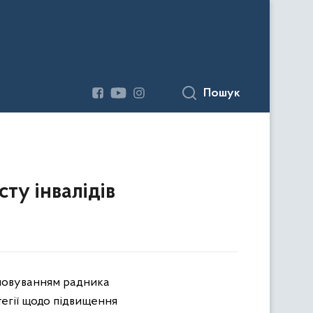
Пошук
ту інвалідів
головуванням радника
тегії щодо підвищення