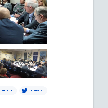
ілитися
Твітнути