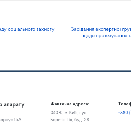
ду соціального захисту
Засідання експертної гру
щодо протезування т
о апарату
Громадянам
Фактична адреса:
Теле
Дія
Доступ до публічної інформації
Робо
04070, м. Київ, вул.
+380 (
 корпус 15А,
Боричів Тік, буд. 28
Звіти щодо роботи із запитами на отримання публічної
С
інформації
Р