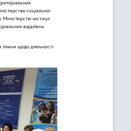
територіальних
ністерства соціальної
у Міністерстві юстиції
оріальних відділень
а плани щодо діяльності