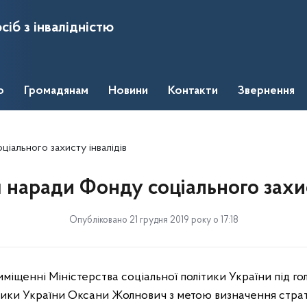
сіб з інвалідністю
о
Громадянам
Новини
Контакти
Звернення
іального захисту інвалідів
наради Фонду соціального захис
Опубліковано 21 грудня 2019 року о 17:18
риміщенні Міністерства соціальної політики України під 
ітики України Оксани Жолнович з метою визначення стра