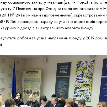
у соціального захисту інвалідів (далі – Фонд) та його 
о пункту 7 Положення про Фонд, затвердженого наказом Мі
04.2011 №129 (зі змінами і доповненнями), зареєстрованим 
258/19266, проведено нараду за участю директорів терит
уктурних підрозділів центрального апарату Фонду.
зультати роботи за усіма напрямами Фонду у 2019 році т
і.