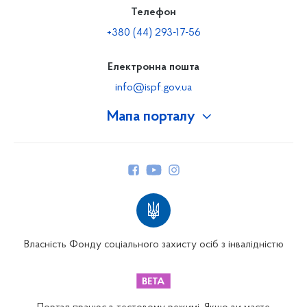
Телефон
+380 (44) 293-17-56
Електронна пошта
info@ispf.gov.ua
Мапа порталу
Про Фонд
Керівництво
Структура Фонду
Територіальні відділення
Вінницьке відділення
Волинське відділення
Власність Фонду соціального захисту осіб з інвалідністю
Дніпропетровське відділення
Донецьке відділення
Житомирське відділення