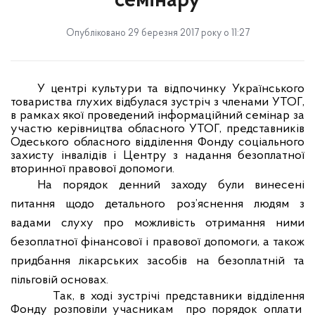
семінару
Опубліковано 29 березня 2017 року о 11:27
У центрі культури та відпочинку Українського
товариства глухих
відбулася зустріч з членами УТОГ,
в рамках якої проведений інформаційний семінар за
участю керівництва обласного УТОГ, представників
Одеського обласного відділення Фонду соціального
захисту інвалідів
і
Центру з надання безоплатної
вторинної правової допомоги
.
На порядок денний заходу були винесені
питання щодо детального роз’яснення людям з
вадами слуху про можливість отримання ними
безоплатної фінансової і правової допомоги, а також
придбання
лікарських засобів
на
безоплатній та
пільговій основах.
Так, в ході зустрічі
представники
відділення
Фонду
розповіли учасникам
про порядок оплати