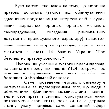
Було наголошено також на тому, що
вторинна
правова допомога (захист від обвинувачення;
здійснення представництва інтересів осіб в судах,
інших державних органах, органах місцевого
самоврядування, складання різноманітних
документів процесуального характеру) надається
лише певним категоріям громадян, перелік яких
міститься в статті 14 Закону України "Про
безоплатну правову допомогу."
Наприкінці учасники зустрічі надали відповіді
на запитання присутніх
членів УТОГ, зокрема про
можливість отримання лікарських засобів на
безоплатній або пільговій основах.
Отже, проведення чергового семінару є
нагадуванням та підтвердженням того, що люди з
обмеженими фізичними можливостями повинні
знати свої права і сміливо користуватися ними,
покращуючи своє життя, оскільки наша держава
значну увагу приділяє саме соціальній сфері,