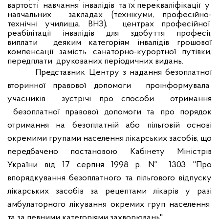
вартості
навчання
інвалідів
та їх перекваліфікації
у
навчальних
закладах (технікуми, професійно-
технічні училища, ВНЗ),
центрах професійної
реабілітації
інвалідів
для
здобуття
професії,
виплати
деяким категоріям інвалідів грошової
компенсації замість санаторно-курортної путівки,
передплати
друкованих періодичних видань.
Представник Центру з надання безоплатної
вторинної правової допомоги
проінформувала
учасників
зустрічі про способи
отримання
безоплатної правової допомоги та про порядок
отримання на безоплатній або пільговій основі
окремими групами населення лікарських засобів, що
передбачено постановою Кабінету Міністрів
України від 17 серпня 1998 р. № 1303 "Про
впорядкування безоплатного та пільгового відпуску
лікарських засобів за рецептами лікарів у разі
амбулаторного лікування окремих груп населення
та за певними категоріями захворювань".