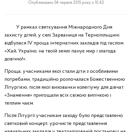
Опубліковано 04 червня 2015 року о 10:42
У
рамках святкування Міжнародного Дня
захисту дітей, у селі Зарваниця
на Тернопільщині
відбулася ІV проща інтернатних закладів під гаслом
«Хай, Україно, на твоїй землі панує мир і злагода
довічно!».
Проща, учасниками якої стали діти з особливими
потребами, традиційно розпочалася Божественною
Літургією, після якої вихованки колегіуму для дівчат
«Знамення» пригощали всіх свіжою випічкою і
теплим чаєм.
Після Літургії учасникам заходу було представлено
святковий концерт, урочисте представлення
навчальних закладів у театралізованій постановці на