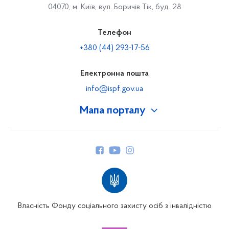
04070, м. Київ, вул. Боричів Тік, буд. 28
Телефон
+380 (44) 293-17-56
Електронна пошта
info@ispf.gov.ua
Мапа порталу
Про Фонд
Керівництво
Структура Фонду
Територіальні відділення
Вінницьке відділення
Волинське відділення
Власність Фонду соціального захисту осіб з інвалідністю
Дніпропетровське відділення