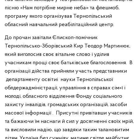
пісню «Нам потрібне мирне неба» та флешмоб,
програму якого організував Тернопільський
обласний навчальний реабілітаційний центр.
До прочан завітали Єпископ-помічник
Тернопільсько-Зборівський Кир Теодор Мартинюк,
який виголосив своє вітальне слово і уділив
учасникам прощі своє батьківське благословення
.
В
організації дійства прийняли участь представники
департаменту освітиі
науки Тернопільської
облдержадміністрації, управління в справах сім»ї і
молоді, обласного відділення Фонду соціального
захисту інвалідів, громадських організацій, засоби
масової інформації .
Присутні привітавши учасників
та бажаючи їм наснаги й сил у досягненні своїх мрій,
та висловили надію, що завдяки таким талановитим
дітям, Україна без сумніву, матиме світле майбутнє.