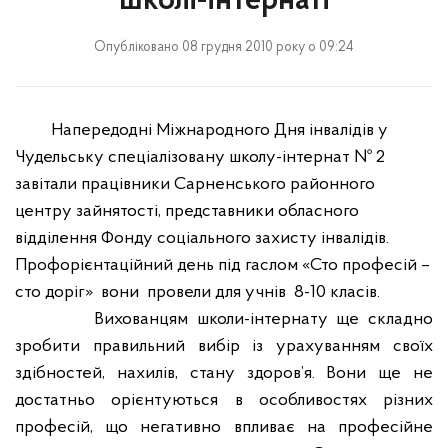
школі-інтернаті
Опубліковано 08 грудня 2010 року о 09:24
Напередодні Міжнародного Дня інвалідів у
Чудельську спеціалізовану школу-інтернат № 2
завітали працівники Сарненського районного
центру зайнятості, представники обласного
відділення Фонду соціального захисту інвалідів.
Профорієнтаційний день під гаслом «Сто професій –
сто доріг»
вони
провели для учнів
8-10 класів.
Вихованцям школи-інтернату ще складно
зробити правильний вибір із урахуванням своїх
здібностей, нахилів, стану здоров’я. Вони ще не
достатньо орієнтуються в особливостях різних
професій, що негативно впливає на професійне