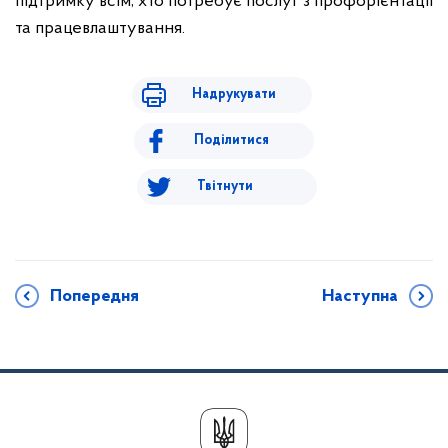
підтримку всім, хто потребує послуг з профорієнтації
та працевлаштування.
Надрукувати
Поділитися
Твітнути
Попередня
Наступна