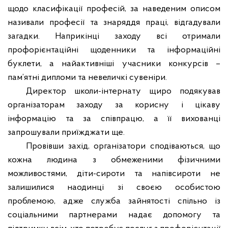
щодо класифікації професій, за наведеним описом
називали професії та знаряддя праці, відгадували
загадки. Наприкінці заходу всі отримали
профорієнтаційні щоденники та інформаційні
буклети, а найактивніші учасники конкурсів –
пам’ятні дипломи та невеличкі сувеніри.
Директор школи-інтернату щиро подякував
організаторам заходу за корисну і цікаву
інформацію та за співпрацю, а її вихованці
запрошували приїжджати ще.
Провівши захід, організатори сподіваються, що
кожна людина з обмеженими фізичними
можливостями, діти-сироти та напівсироти не
залишилися наодинці зі своєю особистою
проблемою, адже служба зайнятості спільно із
соціальними партнерами надає допомогу та