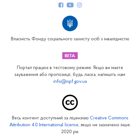
Структура Фонду
Територіальні відділення
Вінницьке відділення
Волинське відділення
Власність Фонду соціального захисту осіб з інвалідністю
Дніпропетровське відділення
Донецьке відділення
Житомирське відділення
Портал працює в тестовому режимі. Якщо ви маєте
Закарпатське відділення
зауваження або пропозиції, будь ласка, напишіть нам:
info@ispf.gov.ua
Запорізьке відділення
Івано-Франківське відділення
Київське міське відділення
Київське обласне відділення
Весь контент доступний за ліцензією
Creative Commons
Кіровоградське відділення
Attribution 4.0 International license
, якщо не зазначено інше.
Луганське відділення
2020 рік