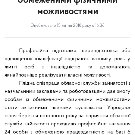
обмеженими фізичними
можливостями
Опубліковано 15 квітня 2010 року о 16:36
Професійна
п
ідготовка
,
перепідготовка
або
підвищення
кваліфікації
відіграють
важливу
роль у
житті
осіб
з
інвалідністю
та
допомагають
якнайповніше
реалізувати
власні
можливості
.
Пл
ідна
співпраця
обласної
служби
зайнятості
з
навчальними
закладами та
роботодавцями
дає
змогу
особам
із
обмеженими
фізичними
можливостями
стати
активними
членами
суспільства
.
Упродовж
січня
-
березня
поточного року за
сприяння
обласної
служби
зайнятості
проходило
професійне
навчання
24 особи
з
обмеженою
працездатністю
на
базі
6