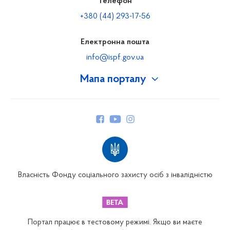
Телефон
+380 (44) 293-17-56
Електронна пошта
info@ispf.gov.ua
Мапа порталу
Про Фонд
Керівництво
Структура Фонду
Територіальні відділення
Вінницьке відділення
Волинське відділення
Власність Фонду соціального захисту осіб з інвалідністю
Дніпропетровське відділення
Донецьке відділення
Житомирське відділення
Портал працює в тестовому режимі. Якщо ви маєте