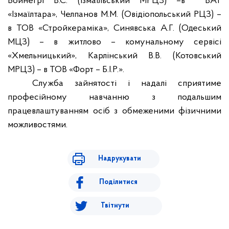
Бойнегрі
В.С. (
Ізмаїльський
МРЦЗ) –в
ВАТ
«
Ізмаїлтара
», Челпанов М.М. (
Овідіопольський
РЦЗ) –
в ТОВ «
Стройкераміка
»,
Синявська
А.Г. (
Одеський
МЦЗ) – в
житлово
–
комунальному
сервісі
«
Хмельницький
»,
Карлінський
В.В. (
Котовський
МРЦЗ) – в ТОВ «Форт – Б.І.Р.».
Служба
зайнятості
і
надалі
сприятиме
професійному
навчанню
з
подальшим
працевлаштуванням
осіб
з
обмеженими
ф
ізичними
можливостями
.
Надрукувати
Поділитися
Твітнути