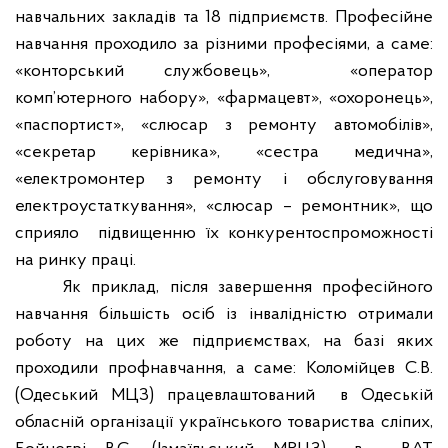
навчальних
закладів
та 18
п
ідприємств
.
Професійне
навчання
проходило за
р
ізними
професіями
, а
саме
:
«
конторський
службовець
»,
«оператор
комп’ютерного
набору», «фармацевт», «
охоронець
»,
«паспортист», «
слюсар
з
ремонту
автомобілів
»,
«
секретар
керівника
», «сестра
медична
»,
«
електромонтер
з
ремонту
і
обслуговування
електроустаткування
», «
слюсар
– ремонтник»,
що
сприяло
підвищенню
їх
конкурентоспроможності
на ринку
праці
.
Як приклад,
п
ісля
завершення
професійного
навчання
більшість
осіб
і
з
інвалідністю
отримали
роботу на
цих
же
підприємствах
, на
базі
яких
проходили
профнавчання
, а
саме
:
Коломійцев
С.В.
(
Одеський
МЦЗ)
працевлаштований
в
Одеській
обласній
організації
українського
товариства
сл
іпих
,