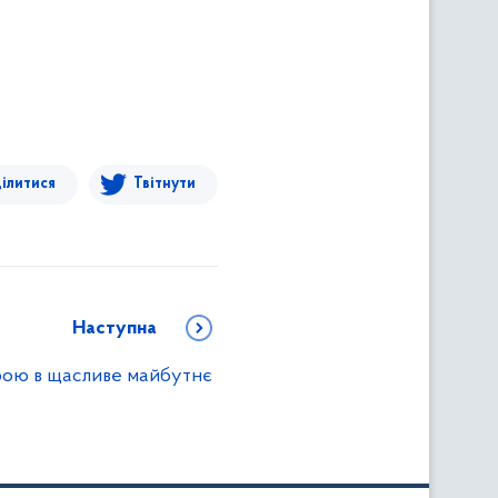
ілитися
Твітнути
Наступна
ірою в щасливе майбутнє