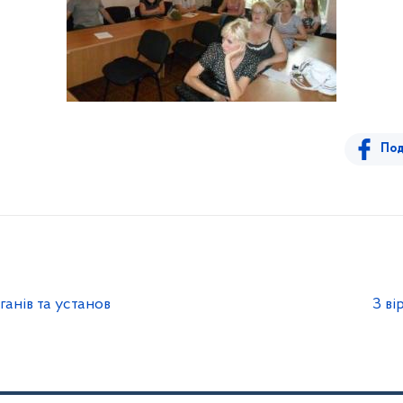
Под
анів та установ
З в