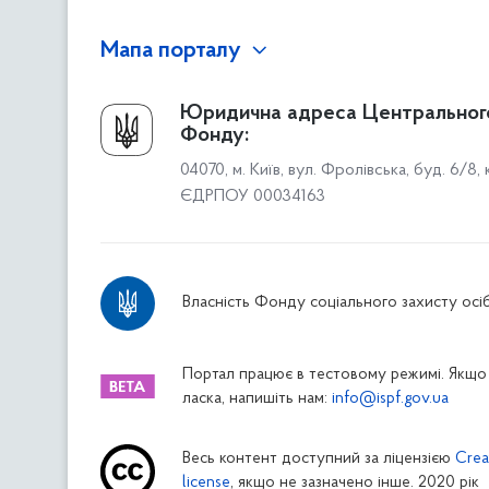
Мапа порталу
Про Фонд
Юридична адреса Центральног
Фонду:
Керівництво
04070, м. Київ, вул. Фролівська, буд. 6/8,
Структура Фонду
ЄДРПОУ 00034163
Територіальні відділення
Вінницьке відділення
Волинське відділення
Власність Фонду соціального захисту осіб
Дніпропетровське відділення
Донецьке відділення
Житомирське відділення
Портал працює в тестовому режимі. Якщо 
ласка, напишіть нам:
info@ispf.gov.ua
Закарпатське відділення
Запорізьке відділення
Весь контент доступний за ліцензією
Crea
Івано-Франківське відділення
license
, якщо не зазначено інше. 2020 рік