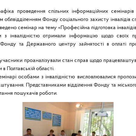
афіка проведення спільних інформаційних семінарів 
им облвідділенням Фонду соціального захисту інвалідів с
ведено семінар на тему «Професійна підготовка інвалідів
 з інвалідністю отримали інформацію щодо своїх п
 Фонду та Державного центру зайнятості в оплаті пр
 учасники проаналізували стан справ щодо працевлашту
в Полтавській області.
мінарі особами з інвалідністю висловлювалися пропоз
штування. Представниками відділення Фонду та міськог
питання пошукачів роботи.