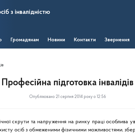
сіб з інвалідністю
о
Громадянам
Новини
Контакти
Звернення
ів
Професійна підготовка інвалідів
Опубліковано 21 серпня 2014 року о 12:56
чної скрути та напруження на ринку праці особлива ув
хисту осіб з обмеженими фізичними можливостями, збере