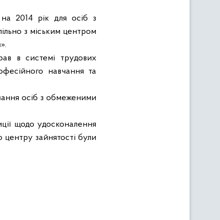
на 2014 рік для осіб з
пільно з міським центром
».
рав в системі трудових
офесійного навчання та
вання осіб з обмеженими
иції щодо удосконалення
о центру зайнятості були