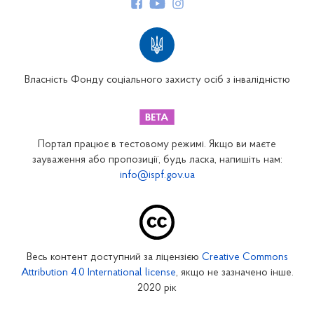
Структура Фонду
Територіальні відділення
Вінницьке відділення
Волинське відділення
Власність Фонду соціального захисту осіб з інвалідністю
Дніпропетровське відділення
Донецьке відділення
Житомирське відділення
Портал працює в тестовому режимі. Якщо ви маєте
Закарпатське відділення
зауваження або пропозиції, будь ласка, напишіть нам:
info@ispf.gov.ua
Запорізьке відділення
Івано-Франківське відділення
Київське міське відділення
Київське обласне відділення
Весь контент доступний за ліцензією
Creative Commons
Кіровоградське відділення
Attribution 4.0 International license
, якщо не зазначено інше.
Луганське відділення
2020 рік
Львівське відділення