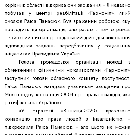
керівник області, відкриваючи засідання. – Я недавно
побував у центрі реабілітації «Гармонія», який
очолює Раїса Панасюк. Був вражений роботою, яку
проводить ця організація, але разом з тим отримав
серйозний сигнал до подальший дій і для виконання
відповідних завдань, передбачених у соціальних
ініціативах Президента України.
Голова громадської організації молоді з
обмеженими фізичними можливостями «Гармонія»,
заступник голови обласного комітету доступності
Раїса Панасюк нагадала учасникам засідання про
Міжнародну конвенція ООН про права інвалідів, яка
ратифікована Україною:
«У стратегії «Вінниця-2020» враховано
конвенцію про права людей з інвалідністю, –
підкреслила Раїса Панасюк, – але цього не можна