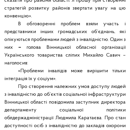
сказати про райони області. Я прошу при створенні
стратегій розвитку районів звертати увагу на цю
конвенцію».
В обговоренні проблем взяли участь і
представники інших громадських об’єднань, які
опікуються проблемами людей з інвалідністю. Один з
них
–
голова Вінницької обласної організації
Українського товариства сліпих Михайло Савич –
наголосив:
«Проблеми інвалідів може вирішити тільки
інтеграція їх у соціум».
Про створення належних умов доступу людей
з інвалідністю до об’єктів соціальної інфраструктури
Вінницької області повідомила заступник директора
департаменту соціальної політики
облдержадміністрації Людмила Каратаєва.
Про стан
доступності осіб з інвалідністю до закладів охорони