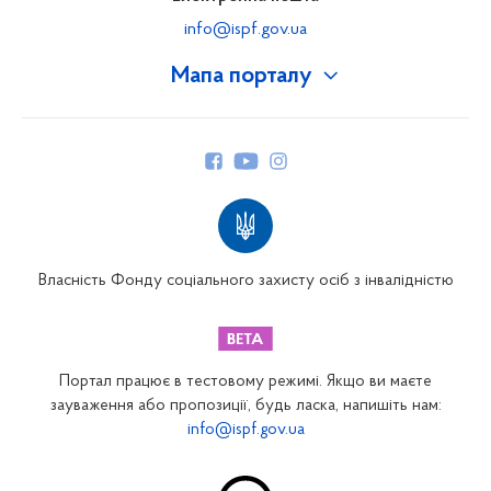
info@ispf.gov.ua
Мапа порталу
Про Фонд
Керівництво
Структура Фонду
Територіальні відділення
Вінницьке відділення
Волинське відділення
Власність Фонду соціального захисту осіб з інвалідністю
Дніпропетровське відділення
Донецьке відділення
Житомирське відділення
Портал працює в тестовому режимі. Якщо ви маєте
Закарпатське відділення
зауваження або пропозиції, будь ласка, напишіть нам:
info@ispf.gov.ua
Запорізьке відділення
Івано-Франківське відділення