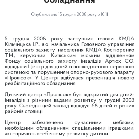
обладнання
Опубліковано 15 грудня 2008 року о 10:11
5 грудня 2008 року заступник голови КМДА
Кільчицька І.Р., в.о. начальника Головного управління
соціального захисту населення КМДА Костюренко
Т.М., керуючий Київським міським відділенням
Фонду соціального захисту інвалідів Артюх С.О.
відвідали Центр для дітей із пошкодженою нервовою
системою та порушенням опорно-рухового апарату
«Пролісок». У Центрі відбулася презентація нового
реабілітаційного обладнання.
Дитячий центр «Пролісок» був відкритий для дітей-
інвалідів з різними вадами розвитку у грудні 2003
року. Сьогодні цей заклад відвідує 68 дітей із різних
районів столиці.
Центр забезпечено сучасними меблями,
необхідним обладнанням, спеціальними іграшками,
які сприяють всебічному розвитку дитини.