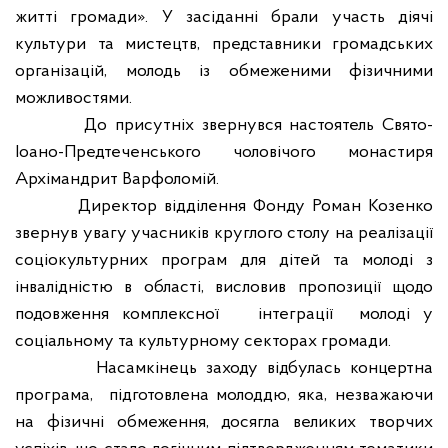
житті громади». У засіданні брали участь діячі
культури та мистецтв, представники громадських
організацій, молодь із обмеженими фізичними
можливостями.
До присутніх звернувся настоятель Свято-
Іоано-Предтеченського чоловічого монастиря
Архімандрит Варфоломій.
Директор відділення Фонду Роман Козенко
звернув увагу учасників круглого столу на реалізації
соціокультурних програм для дітей та молоді з
інвалідністю в області, висловив пропозиції щодо
подовження комплексної
інтеграції
молоді у
соціальному та культурному секторах громади.
Насамкінець заходу відбулась концертна
програма,
підготовлена молоддю, яка, незважаючи
на фізичні обмеження, досягла великих творчих