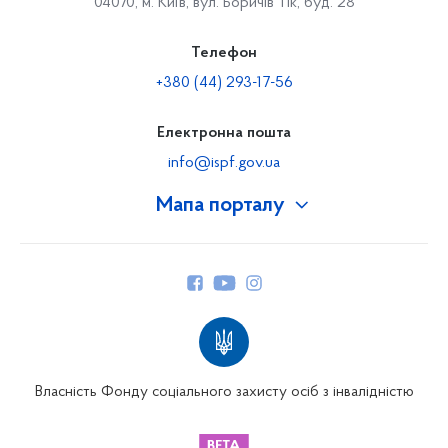
04070, м. Київ, вул. Боричів Тік, буд. 28
Телефон
+380 (44) 293-17-56
Електронна пошта
info@ispf.gov.ua
Мапа порталу
Про Фонд
Керівництво
Структура Фонду
Територіальні відділення
Вінницьке відділення
Волинське відділення
Власність Фонду соціального захисту осіб з інвалідністю
Дніпропетровське відділення
Донецьке відділення