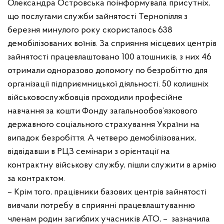
Олександра Островська поінформувала присутніх,
що послугами служби зайнятості Тернопілля з
березня минулого року скористалось 638
демобілізованих воїнів. За сприяння місцевих центрів
зайнятості працевлаштовано 100 атошників, з них 46
отримали одноразово допомогу по безробіттю для
організації підприємницької діяльності. 50 колишніх
військовослужбовців проходили професійне
навчання за кошти Фонду загальнообов’язкового
державного соціального страхування України на
випадок безробіття. А четверо демобілізованих,
відвідавши в РЦЗ семінари з орієнтації на
контрактну військову службу, пішли служити в армію
за контрактом.
– Крім того, працівники базових центрів зайнятості
вивчали потребу в сприянні працевлаштуванню
членам родин загиблих учасників АТО, – зазначила