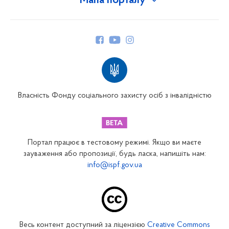
Мапа порталу
Про Фонд
Керівництво
Структура Фонду
Територіальні відділення
Вінницьке відділення
Волинське відділення
Власність Фонду соціального захисту осіб з інвалідністю
Дніпропетровське відділення
Донецьке відділення
Житомирське відділення
Портал працює в тестовому режимі. Якщо ви маєте
Закарпатське відділення
зауваження або пропозиції, будь ласка, напишіть нам:
info@ispf.gov.ua
Запорізьке відділення
Івано-Франківське відділення
Київське міське відділення
Київське обласне відділення
Весь контент доступний за ліцензією
Creative Commons