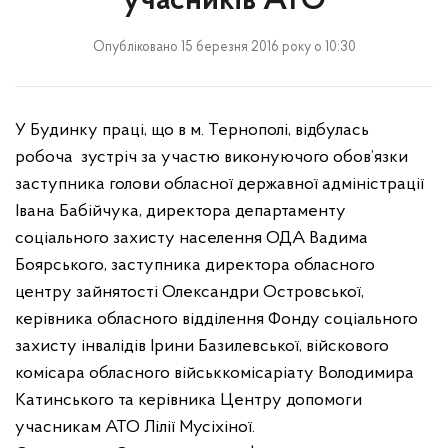
учасників АТО
Опубліковано 15 березня 2016 року о 10:30
У Будинку праці, що в м. Тернополі, відбулась
робоча зустріч за участю виконуючого обов’язки
заступника голови обласної державної адміністрації
Івана Бабійчука, директора департаменту
соціального захисту населення ОДА Вадима
Боярського, заступника директора обласного
центру зайнятості Олександри Островської,
керівника обласного відділення Фонду соціального
захисту інвалідів Ірини Базилевської, війскового
комісара обласного військкомісаріату Володимира
Катинського та керівника Центру допомоги
учасникам АТО Лілії Мусіхіної.