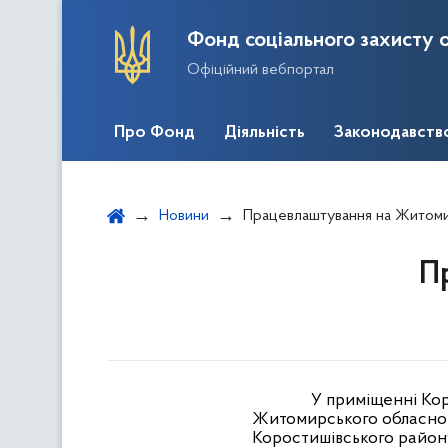
Фонд соціального захисту о
Офіційний вебпортал
Про Фонд
Діяльність
Законодавств
Новини
Працевлаштування на Житом
П
У приміщенні Кор
Житомирського обласного
Коростишівського району