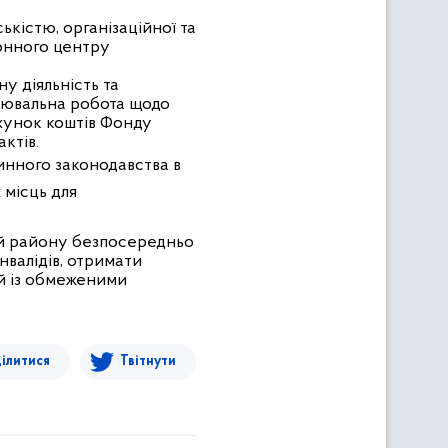
ькістю, організаційної та
йонного центру
у діяльність та
снювальна робота щодо
ахунок коштів Фонду
ктів.
нного законодавства в
місць для
цій району безпосередньо
нвалідів, отримати
ей із обмеженими
ілитися
Твітнути