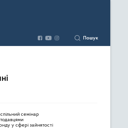
Пошук
ні
 спільний семінар
отодавцями
онду у сфері зайнятості