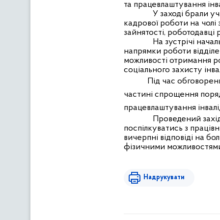
та працевлаштування інва
У заході брали уч
кадрової роботи на чолі
зайнятості, роботодавці 
На зустрічі нача
напрямки роботи відділе
можливості отримання ро
соціального захисту інва
Під час обговорення р
частині спрощення поря
працевлаштування інвалід
Проведений захід
поспілкуватись з праців
вичерпні відповіді на б
фізичними можливостями,
Надрукувати