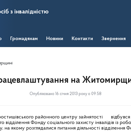
сіб з інвалідністю
о
Громадянам
Новини
Контакти
Звернення
ирщині
рацевлаштування на Житомирщи
Опубліковано 16 січня 2013 року о 09:58
остишівського районного центру зайнятості
відбувся
 відділення Фонду соціального захисту інвалідів із роб
, на якому розглядалися питання діяльності відділення Ф