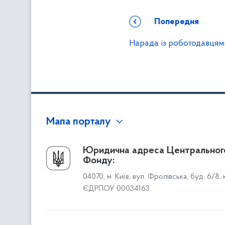
Попередня
Нарада із роботодавцям
Мапа порталу
Про Фонд
Юридична адреса Центральног
Фонду:
Керівництво
04070, м. Київ, вул. Фролівська, буд. 6/8,
Структура Фонду
ЄДРПОУ 00034163
Територіальні відділення
Вінницьке відділення
Волинське відділення