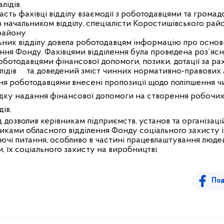
лідів.
асть фахівці відділу взаємодії з роботодавцями та громадс
 з начальником відділу, спеціалісти Коростишівського ра
району.
льник відділу довела роботодавцям інформацію про основн
ння Фонду. Фахівцями відділення була проведена роз`я
ботодавцями фінансової допомоги, позики, дотації за р
лідів
та доведений зміст чинних нормативно-правових а
оботодавцями внесені пропозиції щодо поліпшення чи
дку надання фінансової допомоги на створення робочих 
ів.
 дозволив керівникам підприємств, установ та організа
никами обласного відділення Фонду соціального захисту і
олючі питання, особливо в частині працевлаштування люд
 їх соціального захисту на виробництві.
Под