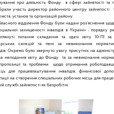
ування про діяльність Фонду
в сфері зайнятості та 
брали участь директор районного центру зайнятості
мств, установ та організацій району.
ласного відділення Фонду були надані
роз’яснення щодо
іальної захищеності інвалідів в Україні» ,
порядку ре
зглянуті питання складання та здачі звіту 10-ПІ за
одарських санкцій та пені за невиконання нормат
дів. Окремо було звернуто увагу присутніх на адмініст
 за неподання звіту до Фонду
та за невиконання норм
пропозиції та проблеми
щодо
отримання
роботодав
ць для працевлаштування інвалідів; фінансової доп
тації на створення спеціальних робочих місць для працев
й службі зайнятості як безробітні.