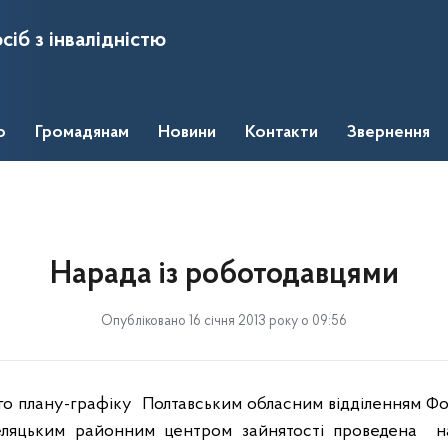
сіб з інвалідністю
о
Громадянам
Новини
Контакти
Звернення
Нарада із роботодавцями
Опубліковано 16 січня 2013 року о 09:56
го плану-графіку
Полтавським обласним відділенням Фо
обеляцьким районним центром зайнятості проведена
н