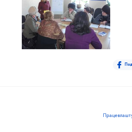
Под
Працевлашт