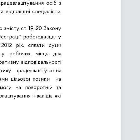
працевлаштування осіб з
та відповідні спеціалісти
,
 змісту ст. 19, 20 Закону
єстрації роботодавців у
 2012 рік, сплати суми
иву робочих місць для
ративну відповідальності
ативу
працевлаштування
цями
цільової позики
на
омоги на поворотній та
лаштування інвалідів,
які