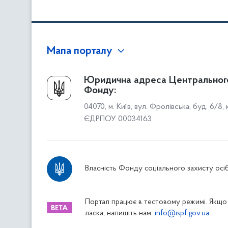
Мапа порталу
Про Фонд
Юридична адреса Центральног
Фонду:
Керівництво
04070, м. Київ, вул. Фролівська, буд. 6/8,
Структура Фонду
ЄДРПОУ 00034163
Територіальні відділення
Вінницьке відділення
Волинське відділення
Власність Фонду соціального захисту осіб
Дніпропетровське відділення
Донецьке відділення
Житомирське відділення
Портал працює в тестовому режимі. Якщо 
ласка, напишіть нам:
info@ispf.gov.ua
Закарпатське відділення