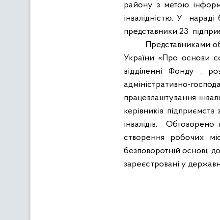
району з метою інформ
інвалідністю. У
нараді 
представники 23
підприє
Представниками об
України «Про основи соц
відділенні Фонду , ро
адміністративно-госп
працевлаштування інвалі
керівників підприємств
інвалідів.
О
бговорено 
створення робочих міс
безповоротній основі;
до
зареєстровані у державні