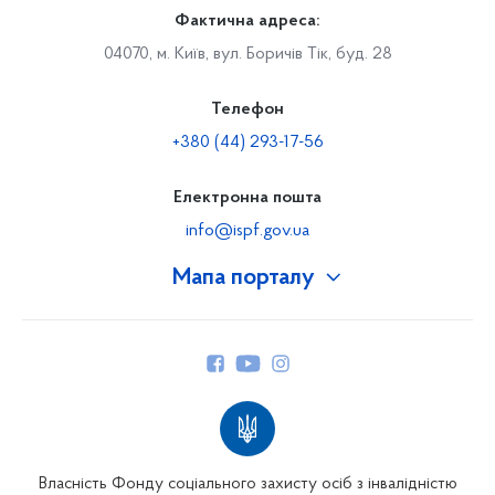
Фактична адреса:
04070, м. Київ, вул. Боричів Тік, буд. 28
Телефон
+380 (44) 293-17-56
Електронна пошта
info@ispf.gov.ua
Мапа порталу
Про Фонд
Керівництво
Структура Фонду
Територіальні відділення
Вінницьке відділення
Волинське відділення
Власність Фонду соціального захисту осіб з інвалідністю