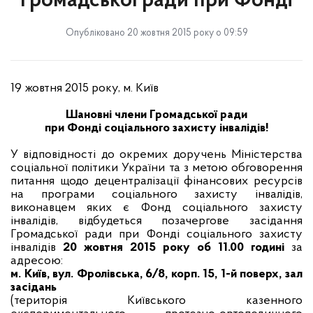
Громадської ради при Фонді
Опубліковано 20 жовтня 2015 року о 09:59
19 жовтня 2015 року, м. Київ
Шановні члени Громадської ради
при Фонді соціального захисту інвалідів!
У відповідності до окремих доручень
Міністерства
соціальної політики України
та з метою обговорення
питання щодо децентралізації фінансових ресурсів
на програми соціального захисту інвалідів,
виконавцем яких є Фонд соціального захисту
інвалідів,
відбудеться позачергове засідання
Громадської ради при Фонді соціального захисту
інвалідів
20 жовтня 2015 року об 11.00 годині
за
адресою:
м. Київ, вул. Фролівська, 6/8, корп. 15, 1-й поверх, зал
засідань
(територія Київського казенного