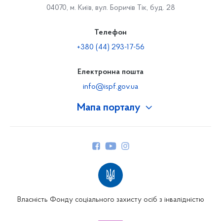
04070, м. Київ, вул. Боричів Тік, буд. 28
Телефон
+380 (44) 293-17-56
Електронна пошта
info@ispf.gov.ua
Мапа порталу
Про Фонд
Керівництво
Структура Фонду
Територіальні відділення
Вінницьке відділення
Волинське відділення
Власність Фонду соціального захисту осіб з інвалідністю
Дніпропетровське відділення