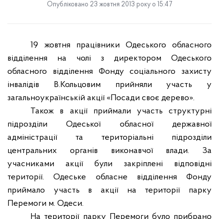
Опубліковано 23 жовтня 2013 року о 15:47
19 жовтня працівники Одеського обласного
відділення на чолі з директором Одеського
обласного відділення Фонду соціального захисту
інвалідів В.Кольцовим прийняли участь у
загальноукраїнській акції «Посади своє дерево».
Також в акції приймали участь структурні
підрозділи Одеської обласної державної
адміністрації та територіальні підрозділи
центральних органів виконавчої влади. За
учасниками акції були закріплені відповідні
території. Одеське обласне відділення Фонду
приймало участь в акції на території парку
Перемоги м. Одеси.
На території парку Перемоги було прибрано