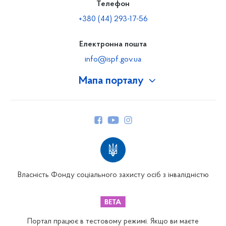
Телефон
+380 (44) 293-17-56
Електронна пошта
info@ispf.gov.ua
Мапа порталу
Про Фонд
Керівництво
Структура Фонду
Територіальні відділення
Вінницьке відділення
Волинське відділення
Власність Фонду соціального захисту осіб з інвалідністю
Дніпропетровське відділення
Донецьке відділення
Житомирське відділення
Портал працює в тестовому режимі. Якщо ви маєте