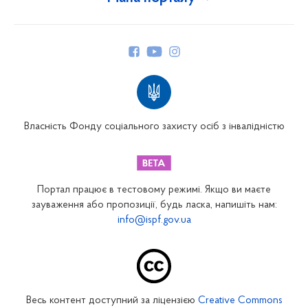
Про Фонд
Керівництво
Структура Фонду
Територіальні відділення
Вінницьке відділення
Волинське відділення
Власність Фонду соціального захисту осіб з інвалідністю
Дніпропетровське відділення
Донецьке відділення
Житомирське відділення
Портал працює в тестовому режимі. Якщо ви маєте
Закарпатське відділення
зауваження або пропозиції, будь ласка, напишіть нам:
info@ispf.gov.ua
Запорізьке відділення
Івано-Франківське відділення
Київське міське відділення
Київське обласне відділення
Весь контент доступний за ліцензією
Creative Commons