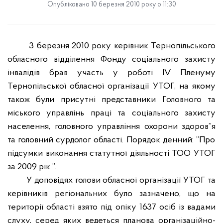
Опубліковано 10 березня 2010 року о 11:30
3 березня 2010 року керівник Тернопільського
обласного відділення Фонду соціального захисту
інвалідів брав участь у роботі
IV
Пленуму
Тернопільської обласної організації УТОГ, на якому
також були присутні представники Головного та
міського управлінь праці та соціального захисту
населення, головного управління охорони здоров
”я
та головний сурдолог області. Порядок денний: ”Про
підсумки виконання статутної діяльності ТОО УТОГ
за 2009 рік ”.
У доповідях голови обласної організації УТОГ та
керівників регіональних було зазначено, що на
території області взято під опіку 1637 осіб із вадами
слуху, серед яких ведеться планова організаційно-