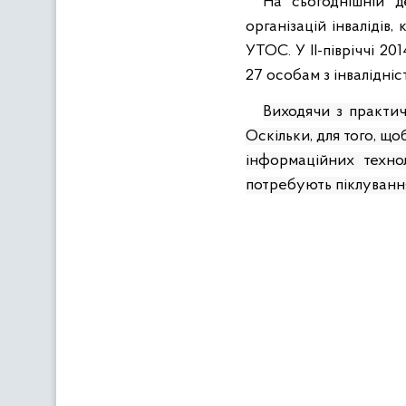
На сьогоднішній д
організацій інвалідів
УТОС. У ІІ-півріччі 2
27 особам з інвалідніс
Виходячи з практич
Оскільки, для того, щ
інформаційних технол
потребують піклування