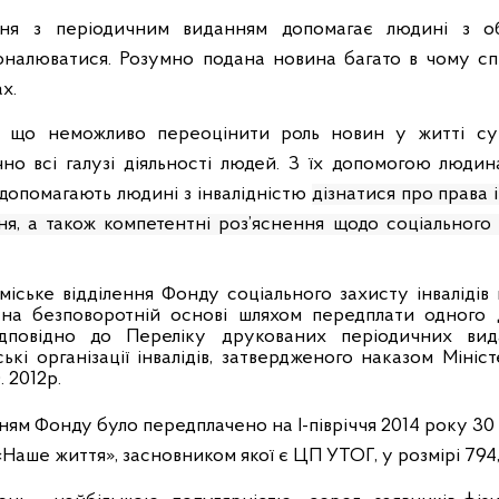
ння з періодичним виданням допомагає людині з 
коналюватися.
Розумно подана новина багато в чому с
х.
, що н
еможливо переоцінити роль новин у житті суч
но всі галузі діяльності людей. З їх допомогою люди
и допомагають
людині з інвалідністю
дізнатися про права і
я, а також компетентні роз’яснення щодо соціального з
іське відділення Фонду соціального захисту інвалідів 
на безповоротній основі шляхом передплати одного 
дповідно до Переліку друкованих періодичних вид
ькі організації інвалідів, затвердженого наказом Мініс
. 2012р.
нням Фонду було передплачено на І-півріччя 2014 року 
Наше життя», засновником якої є ЦП УТОГ, у розмірі 794,