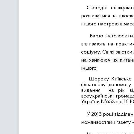
Сьогодні с
пілкува
розвиватися та вдос
іншого настрою в маса
Варто наголосити
впливають на практич
соціуму. Свіжі звістк
на хвилюючі їх питанн
іншого.
Щороку Київське м
фінансову допомогу 
видання на рік, ві
всеукраїнські громадс
України №653 від 16.10
У 2013 році відділе
можливостями газету «