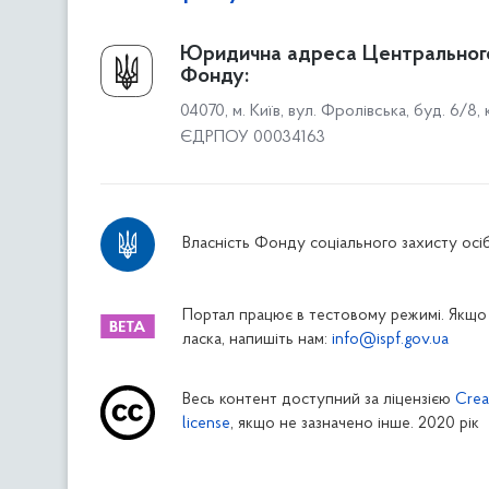
Про Фонд
Юридична адреса Центральног
Фонду:
Керівництво
04070, м. Київ, вул. Фролівська, буд. 6/8,
Структура Фонду
ЄДРПОУ 00034163
Територіальні відділення
Вінницьке відділення
Волинське відділення
Власність Фонду соціального захисту осіб
Дніпропетровське відділення
Донецьке відділення
Житомирське відділення
Портал працює в тестовому режимі. Якщо 
ласка, напишіть нам:
info@ispf.gov.ua
Закарпатське відділення
Запорізьке відділення
Весь контент доступний за ліцензією
Crea
Івано-Франківське відділення
license
, якщо не зазначено інше. 2020 рік
Київське міське відділення
Київське обласне відділення