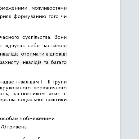
обмеженими можливостями
прияє формуванню того чи
асного суспільства. Вони
на відчуває себе частиною
нвалідів, отримати відповіді
ахисту інвалідів та багато
надає і
нвалідам
I
і
II
групи
друкованого періодичного
ань, засновником яких є
терства соціальної політики
30 особам з обмеженими
70 гривень.