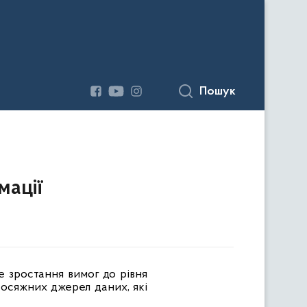
Пошук
мації
е зростання вимог до рівня
еосяжних джерел даних, які