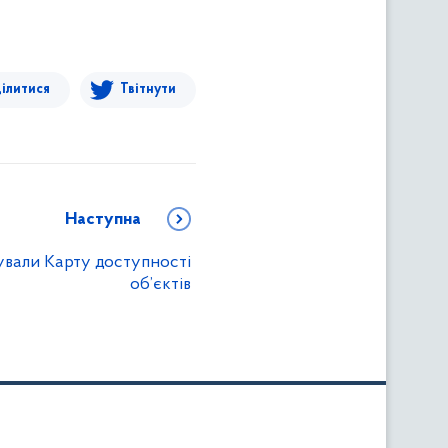
ілитися
Твітнути
Наступна
ували Карту доступності
об’єктів