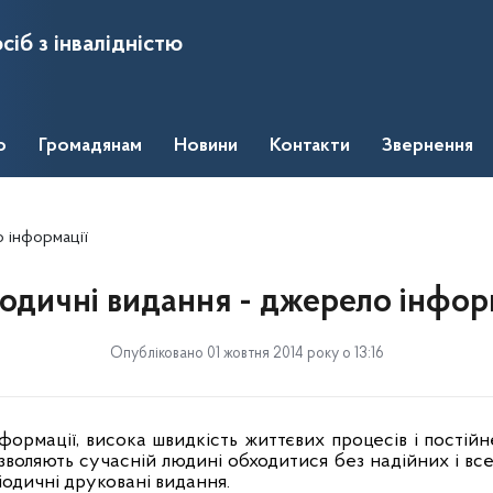
сіб з інвалідністю
о
Громадянам
Новини
Контакти
Звернення
 інформації
одичні видання - джерело інфор
Опубліковано 01 жовтня 2014 року о 13:16
формації, висока швидкість життєвих процесів і постійн
озволяють сучасній людині обходитися без надійних і вс
іодичні друковані видання.