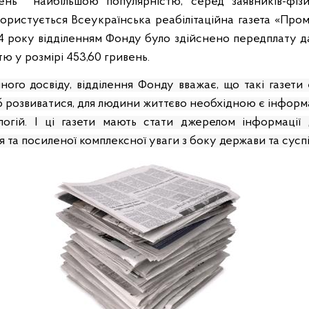
ень
найбільшою популярністю, серед заявників-фіз
, користується Всеукраїнська реабілітаційна газета «Про
014 року відділенням Фонду було здійснено передплату 
тю у розмірі 453,60 гривень.
ного досвіду, відділення Фонду вважає, що такі газети 
об розвиватися, для людини життєво необхідною є інформац
огій. І ці газети мають стати джерелом інформації 
 та посиленої комплексної уваги з боку держави та суспі