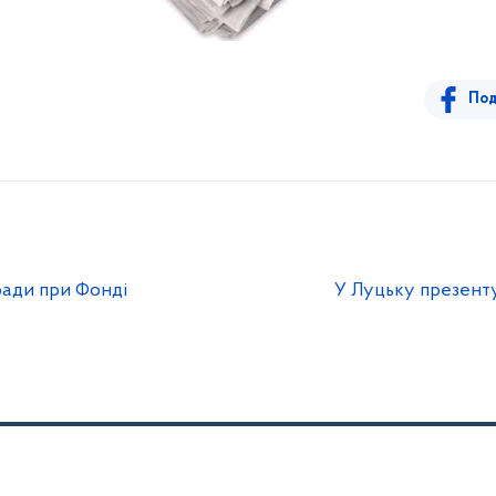
Под
ради при Фонді
У Луцьку презент