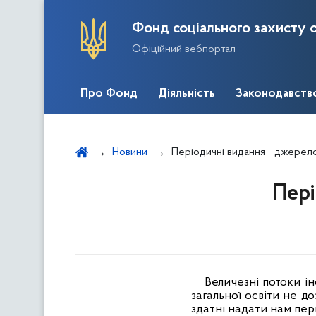
Фонд соціального захисту о
Офіційний вебпортал
Про Фонд
Діяльність
Законодавств
Новини
Періодичні видання - джерело
Пері
Величезні потоки ін
загальної освіти не д
здатні надати нам пер