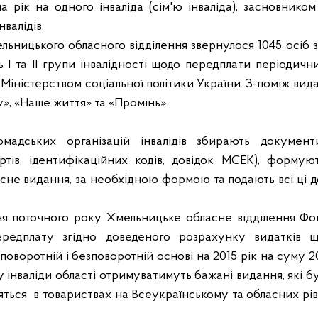
 рік на одного інваліда (сім'ю інваліда), засновнико
нвалідів.
ельницького обласного відділення звернулося 1045 осіб
 І та ІІ групи інвалідності щодо передплати періодични
 Міністерством соціальної політики України. З-поміж ви
у», «Наше життя» та «Промінь».
омадських організацій інвалідів збирають докуме
ртів, ідентифікаційних кодів, довідок МСЕК), формуют
сне видання, за необхідною формою та подають всі ці д
ня поточного року Хмельницьке обласне відділення Фо
ередплату згідно доведеного розрахунку видатків 
поворотній і безповоротній основі на 2015 рік на суму 2
у інваліди області отримуватимуть бажані видання, які 
яться
в товариствах на Всеукраїнському та обласних рів