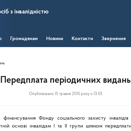
сіб з інвалідністю
о
Громадянам
Новини
Контакти
Звернення
ань
Передплата періодичних видань
Опубліковано 15 травня 2015 року о 13:03
 фінансування Фонду соціального захисту інвалідів
ній основі інвалідам І та ІІ групи шляхом передплат