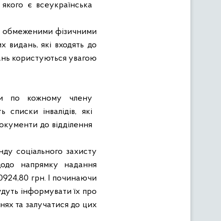
м якого є всеукраїнська
 з обмеженими фізичними
х видань, які входять до
дань користуються увагою
нти по кожному члену
ь списки інвалідів, які
окументи до відділення
нду соціального захисту
щодо напрямку надання
0924,80 грн. І починаючи
будуть інформувати їх про
нях та залучатися до цих