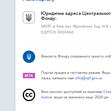
Про Фонд
Юридична адреса Центральног
Фонду:
Керівництво
04070, м. Київ, вул. Фролівська, буд. 6/8,
Структура Фонду
ЄДРПОУ 00034163
Територіальні відділення
Вінницьке відділення
Волинське відділення
Власність Фонду соціального захисту осіб
Дніпропетровське відділення
Донецьке відділення
Житомирське відділення
Портал працює в тестовому режимі. Якщо 
ласка, напишіть нам:
info@ispf.gov.ua
Закарпатське відділення
Запорізьке відділення
Весь контент доступний за ліцензією
Crea
Івано-Франківське відділення
license
, якщо не зазначено інше. 2020 рік
Київське міське відділення