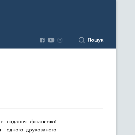
Пошук
 є надання фінансової
и
одного друкованого