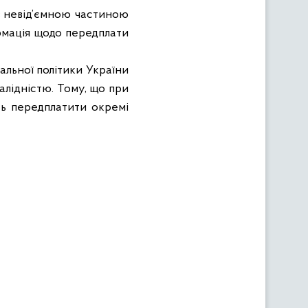
є невід’ємною частиною
ормація щодо передплати
альної політики України
алідністю. Тому, що при
сть передплатити окремі