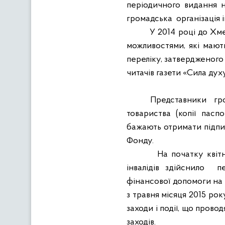
періодичного видання на
громадська
організація і
У 2014 році до Хм
можливостями, які мають
переліку, затвердженого
читачів газети «Сила дух
Представники гр
товариства (копії паспо
бажають отримати підпи
Фонду.
На початку квіт
інвалідів здійснило
п
фінансової допомоги на 
з травня місяця 2015 рок
заходи і події, що провод
заходів.