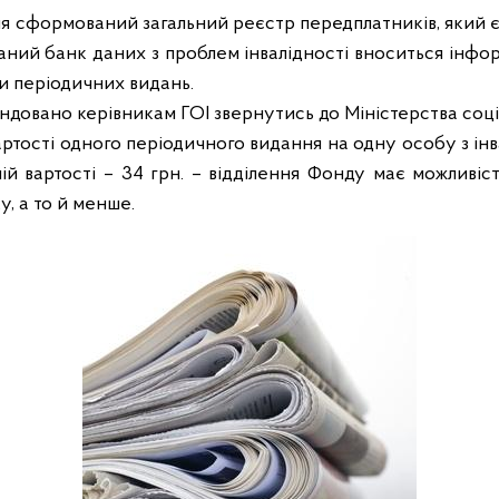
ня сформований загальний реєстр передплатників, який 
аний банк даних з проблем інвалідності вноситься інф
и періодичних видань.
ндовано керівникам ГОІ звернутись до Міністерства соці
артості одного періодичного видання на одну особу з інв
ій вартості – 34 грн. – відділення Фонду має можливі
у, а то й менше.