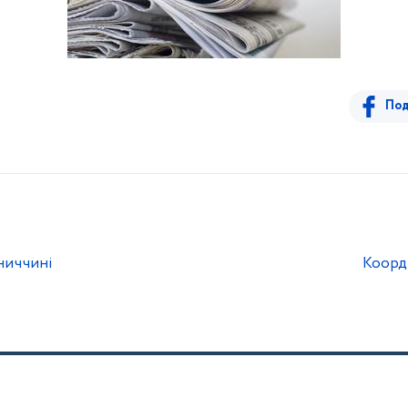
Под
ниччині
Коорд