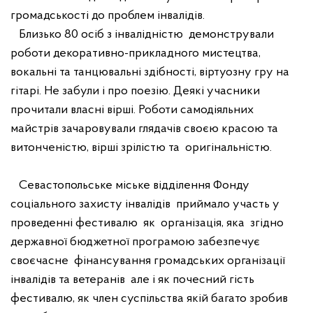
громадськості до проблем інвалідів.
Близько 80 осіб з інвалідністю
демонстрували
роботи декоративно-прикладного мистецтва,
вокальні та танцювальні здібності, віртуозну гру на
гітарі. Не забули і про поезію. Деякі учасники
прочитали власні вірші.
Роботи самодіяльних
майстрів зачаровували глядачів своєю красою та
витонченістю,
вірші зрілістю та
оригінальністю.
Севастопольське міське відділення Фонду
соціального захисту інвалідів
приймало участь у
проведенні фестивалю
як
організація, яка
згідно
державної бюджетної програмою забезпечує
своєчасне
фінансування громадських організації
інвалідів та ветеранів
але і як почесний гість
фестивалю, як член суспільства якій багато зробив