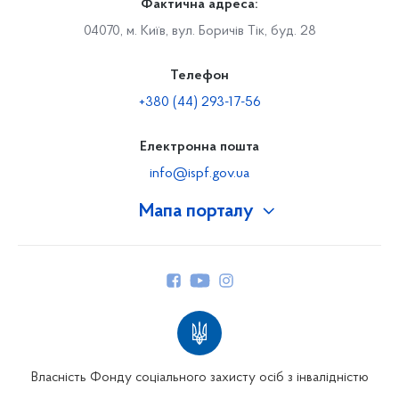
Фактична адреса:
04070, м. Київ, вул. Боричів Тік, буд. 28
Телефон
+380 (44) 293-17-56
Електронна пошта
info@ispf.gov.ua
Мапа порталу
Про Фонд
Керівництво
Структура Фонду
Територіальні відділення
Вінницьке відділення
Волинське відділення
Власність Фонду соціального захисту осіб з інвалідністю
Дніпропетровське відділення