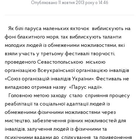
Опубліковано 11 жовтня 2013 року о 14:46
Як білі паруса маленьких яхточок
виблискують на
фоні блакитного моря, так виблискують таланти
молодих людей із обмеженими можливостями, які
взяли участь у третьому фестивалі творчості,
проведеного Севастопольською
міською
організацією Всеукраїнської організацією інвалідів
«Союз організацій інвалідів України». Фестиваль не
випадково отримав назву
«Парус надії».
Головною метою заходу
стало
сприяння процесу
реабілітації та соціальної адаптації людей із
обмеженими фізичними можливостями через
мистецтво, забезпечення рівних можливостей для
інвалідів, залучення людей із фізичними та
психічними вадами до
спілкування
та привернення