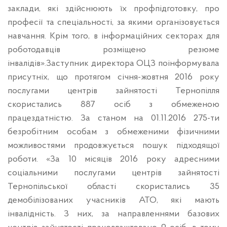
заклади, які здійснюють їх профпідготовку, про
професії та спеціальності, за якими організовується
навчання. Крім того, в інформаційних секторах для
роботодавців розміщено резюме
інвалідів».Заступник директора ОЦЗ поінформувала
присутніх, що протягом січня-жовтня 2016 року
послугами центрів зайнятості Тернопілля
скористались 887 осіб з обмеженою
працездатністю.
За станом на 01.11.2016 275-ти
безробітним особам з обмеженими фізичними
можливостями продовжується пошук підходящої
роботи.
«За 10 місяців 2016 року адресними
соціальними послугами центрів зайнятості
Тернопільської області скористались 35
демобілізованих учасників АТО, які мають
інвалідність. З них, за направленнями базових