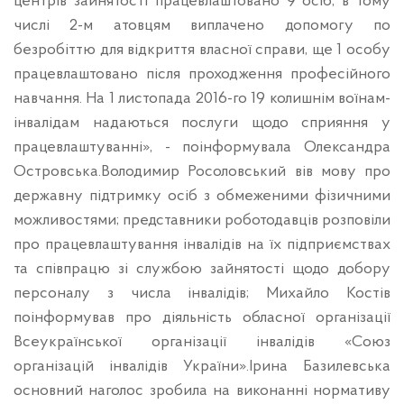
центрів зайнятості працевлаштовано 9 осіб, в тому
числі 2-м атовцям виплачено допомогу по
безробіттю для відкриття власної справи, ще 1 особу
працевлаштовано після проходження професійного
навчання. На 1 листопада 2016-го 19 колишнім воїнам-
інвалідам надаються послуги щодо сприяння у
працевлаштуванні», - поінформувала Олександра
Островська.Володимир Росоловський вів мову про
державну підтримку осіб з обмеженими фізичними
можливостями; представники роботодавців розповіли
про працевлаштування інвалідів на їх підприємствах
та співпрацю зі службою зайнятості щодо добору
персоналу з числа інвалідів; Михайло Костів
поінформував про діяльність обласної організації
Всеукраїнської організації інвалідів «Союз
організацій інвалідів України».Ірина Базилевська
основний наголос зробила на виконанні
нормативу