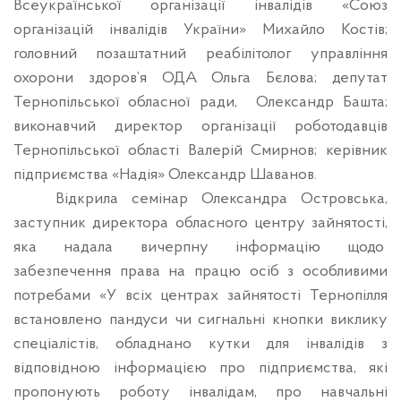
Всеукраїнської організації інвалідів «Союз
організацій інвалідів України» Михайло Костів;
головний позаштатний реабілітолог управління
охорони здоров’я ОДА Ольга Бєлова; депутат
Тернопільської обласної ради,
Олександр Башта;
виконавчий директор організації роботодавців
Тернопільської області Валерій Смирнов; керівник
підприємства «Надія» Олександр Шаванов.
Відкрила семінар Олександра Островська,
заступник директора обласного центру зайнятості,
яка надала вичерпну інформацію щодо
забезпечення права на працю осіб з особливими
потребами «У всіх центрах зайнятості Тернопілля
встановлено пандуси чи сигнальні кнопки виклику
спеціалістів, обладнано кутки для інвалідів з
відповідною інформацією про підприємства, які
пропонують роботу інвалідам, про навчальні