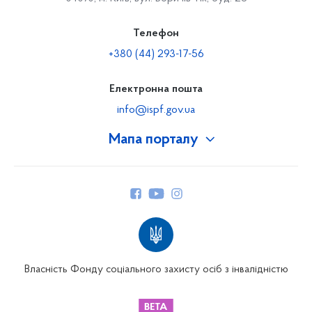
Телефон
+380 (44) 293-17-56
Електронна пошта
info@ispf.gov.ua
Мапа порталу
Про Фонд
Керівництво
Структура Фонду
Територіальні відділення
Вінницьке відділення
Волинське відділення
Власність Фонду соціального захисту осіб з інвалідністю
Дніпропетровське відділення
Донецьке відділення