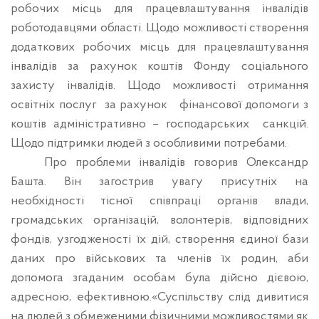
робочих місць для працевлаштування інвалідів
роботодавцями
області. Щодо можливості створення
додаткових робочих місць для працевлаштування
інвалідів за рахунок коштів Фонду соціального
захисту інвалідів. Щодо можливості отримання
освітніх послуг
за рахунок
фінансової допомоги з
коштів адміністративно – господарських
санкцій.
Щодо підтримки людей з особливими потребами.
Про проблеми інвалідів говорив Олександр
Башта. Він загострив увагу присутніх на
необхідності тісної співпраці органів влади,
громадських організацій, волонтерів, відповідних
фондів, узгодженості їх дій, створення єдиної бази
даних про військових та членів їх родин, аби
допомога згаданим особам була дійсно дієвою,
адресною, ефективною.«Суспільству слід дивитися
на людей з обмеженими фізичними можливостями як