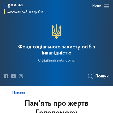
gov.ua
Меню
Державні сайти України
Фонд соціального захисту осіб з
інвалідністю
Офіційний вебпортал
Пошук
Новини
Пам'ять про жертв