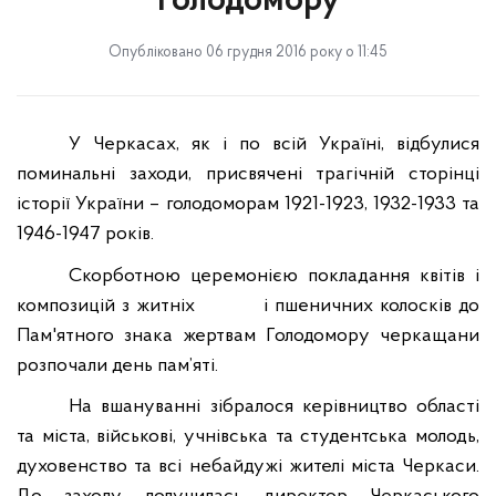
Голодомору
Опубліковано 06 грудня 2016 року о 11:45
У Черкасах, як і по всій Україні, відбулися
поминальні заходи, присвячені трагічній сторінці
історії України – голодоморам 1921-1923, 1932-1933 та
1946-1947 років.
Скорботною церемонією покладання квітів і
композицій з житніх
і пшеничних колосків до
Пам'ятного знака жертвам Голодомору черкащани
розпочали день пам’яті
.
На вшануванні зібралося керівництво області
та міста, військові, учнівська та студентська молодь,
духовенство та всі небайдужі жителі міста Черкаси.