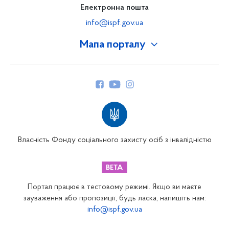
Електронна пошта
info@ispf.gov.ua
Мапа порталу
Про Фонд
Керівництво
Структура Фонду
Територіальні відділення
Вінницьке відділення
Волинське відділення
Власність Фонду соціального захисту осіб з інвалідністю
Дніпропетровське відділення
Донецьке відділення
Житомирське відділення
Портал працює в тестовому режимі. Якщо ви маєте
Закарпатське відділення
зауваження або пропозиції, будь ласка, напишіть нам:
info@ispf.gov.ua
Запорізьке відділення
Івано-Франківське відділення