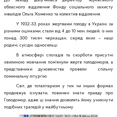
До заходу долучилась директор
Черкаського
обласного
відділення Фонду соціального захисту
інвалідів Ольга Хоменко та колектив відділення.
У
1932-33 роках жертвами голоду в Україні, за
різними оцінками, стали від 4 до 10 млн. людей
,
із них
понад 300 тисяч черкащан, серед яких – наші
родичі, сусіди, односельці.
В атмосфері спогадів та скорботи присутні
хвилиною мовчання пом’янули жертв голодоморів, а
представники духовенства провели спільну
поминальну літургію.
Світ, де тоталітаризм у тих чи інших формах
продовжує існувати, повинен знати правду про
Голодомор, адже ці знання дозволять йому уникнути
подібних трагедій у майбутньому.