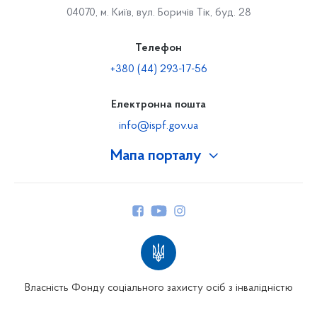
04070, м. Київ, вул. Боричів Тік, буд. 28
Телефон
+380 (44) 293-17-56
Електронна пошта
info@ispf.gov.ua
Мапа порталу
Про Фонд
Керівництво
Структура Фонду
Територіальні відділення
Вінницьке відділення
Волинське відділення
Власність Фонду соціального захисту осіб з інвалідністю
Дніпропетровське відділення