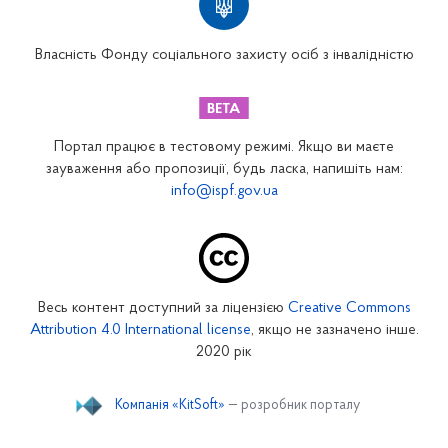
Вінницьке відділення
Волинське відділення
Власність Фонду соціального захисту осіб з інвалідністю
Дніпропетровське відділення
Донецьке відділення
Житомирське відділення
Портал працює в тестовому режимі. Якщо ви маєте
Закарпатське відділення
зауваження або пропозиції, будь ласка, напишіть нам:
info@ispf.gov.ua
Запорізьке відділення
Івано-Франківське відділення
Київське міське відділення
Київське обласне відділення
Весь контент доступний за ліцензією
Creative Commons
Кіровоградське відділення
Attribution 4.0 International license
, якщо не зазначено інше.
Луганське відділення
2020 рік
Львівське відділення
Компанія «KitSoft»
— розробник порталу
Миколаївське відділення
Одеське відділення