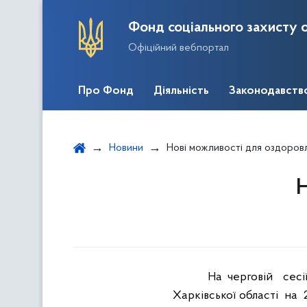
Фонд соціального захисту о
Офіційний вебпортал
Про Фонд
Діяльність
Законодавств
Новини
Нові можливості для оздоров
Н
На черговій
сесі
Харківської області
на