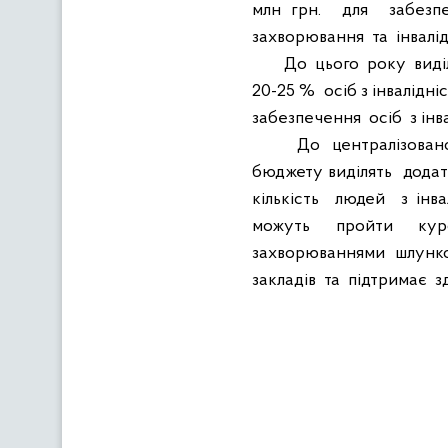
млн грн.
для
забезп
захворювання
та
інвалі
До
цього
року
вид
20-25 %
осіб з інвалідні
забезпечення
осіб
з ін
До
централізован
бюджету виділять
додат
кількість
людей
з інв
можуть
пройти
ку
захворюваннями
шлунк
закладів
та
підтримає
з