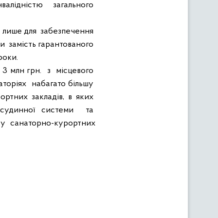
нвалідністю
загального
лише для
забезпечення
ги
замість гарантованого
роки.
3 млн грн.
з
місцевого
аторіях
набагато більшу
ортних закладів, в яких
-судинної системи
та
ту
санаторно-курортних