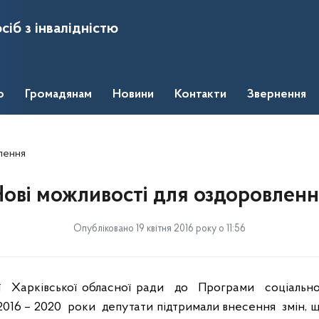
сіб з інвалідністю
о
Громадянам
Новини
Контакти
Звернення
лення
ові можливості для оздоровлен
Опубліковано 19 квітня 2016 року о 11:56
ї
Харківської обласної ради
до
Програми
соціальн
2016 – 2020
роки
депутати підтримали внесення
змін, 