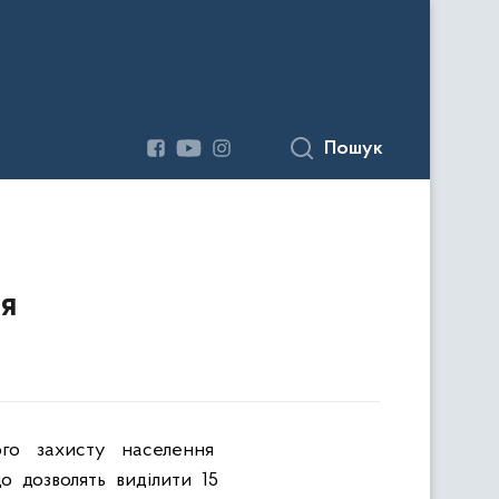
Пошук
ня
ого
захисту
населення
що
дозволять
виділити
15