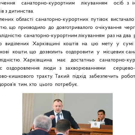
ечення
санаторно-курортним
лікуванням
осіб з і
дів з дитинства.
ілених
області
санаторно-курортних
путівок
вистачало
стю, що
призводило
до
довготривалого
очікування
чер
валідністю
санаторно-курортним лікуванням
раз на два
о
виділених
Харківщині
коштів
на
цю
мету
у
сумі
кові
кошти, що
дозволить
оздоровити
у
місцевих сан
алідністю. Харківщина
має
достатньо
санаторно-кур
рс оздоровлення люди з захворюваннями
серцево
ово-кишкового
тракту. Такий
підхід
забезпечить
робо
доров’я
тим, хто
цього
потребує.