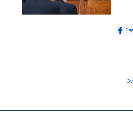
Под
Зу