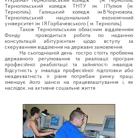
«Україна» Тернопільський коледж
(м. Тернопіль,
Тернопільський коледж ТНТУ ім. І.Пулюя (м.
Тернопіль), Галицький коледж ім.В.Чорновола,
Тернопільський національний економічний
університет ім. І.Я.Горбачевського ( м. Тернопіль).
Також Тернопільським обласним відділенням
Фонду
проводиться робота по наданню
консультацій абітурієнтам щодо вступу за
скеруванням відділення на державні замовлення.
На сьогоднішній день гостро стоїть проблема
державного регулювання та реалізації програм
професійної реабілітації та зайнятості інвалідів.
Відсутність у інваліда професійної підготовки або
неадекватність її рівня потребам ринку праці,
зменшує його шанси на працевлаштування і, як
наслідок, на активне соціальне життя.