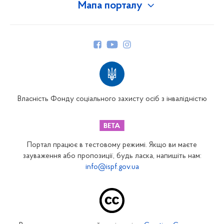
Мапа порталу
Про Фонд
Керівництво
Структура Фонду
Територіальні відділення
Вінницьке відділення
Волинське відділення
Власність Фонду соціального захисту осіб з інвалідністю
Дніпропетровське відділення
Донецьке відділення
Житомирське відділення
Портал працює в тестовому режимі. Якщо ви маєте
Закарпатське відділення
зауваження або пропозиції, будь ласка, напишіть нам:
info@ispf.gov.ua
Запорізьке відділення
Івано-Франківське відділення
Київське міське відділення
Київське обласне відділення