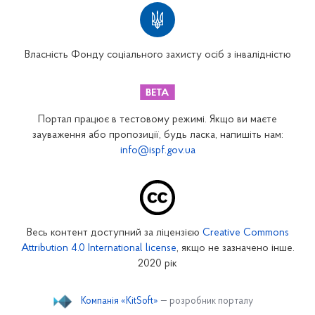
Територіальні відділення
Вінницьке відділення
Волинське відділення
Власність Фонду соціального захисту осіб з інвалідністю
Дніпропетровське відділення
Донецьке відділення
Житомирське відділення
Портал працює в тестовому режимі. Якщо ви маєте
Закарпатське відділення
зауваження або пропозиції, будь ласка, напишіть нам:
info@ispf.gov.ua
Запорізьке відділення
Івано-Франківське відділення
Київське міське відділення
Київське обласне відділення
Весь контент доступний за ліцензією
Creative Commons
Кіровоградське відділення
Attribution 4.0 International license
, якщо не зазначено інше.
Луганське відділення
2020 рік
Львівське відділення
Компанія «KitSoft»
— розробник порталу
Миколаївське відділення