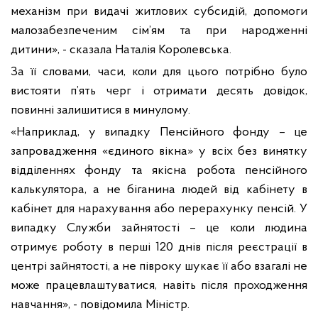
механізм при видачі житлових субсидій, допомоги
малозабезпеченим сім’ям та при народженні
дитини», - сказала Наталія Королевська.
За її словами, часи, коли для цього потрібно було
вистояти п’ять черг і отримати десять довідок,
повинні залишитися в минулому.
«Наприклад, у випадку Пенсійного фонду – це
запровадження «єдиного вікна» у всіх без винятку
відділеннях фонду та якісна робота пенсійного
калькулятора, а не біганина людей від кабінету в
кабінет для нарахування або перерахунку пенсій. У
випадку Служби зайнятості – це коли людина
отримує роботу в перші 120 днів після реєстрації в
центрі зайнятості, а не півроку шукає її або взагалі не
може працевлаштуватися, навіть після проходження
навчання», - повідомила Міністр.