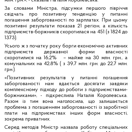
млн. грн.», - сказала Наталія Королевська.
За словами Міністра, підсумки першого півріччя
свідчать про позитивну тенденцію у питанні
погашення заборгованості по зарплатах. При цьому
позитивні результати показав 21 регіон, а кількість
підприємств-боржників скоротилася на 451 (з 1824 до
1373).
Усього ж з початку року борги економічно активних
підприємств державної форми власності
скоротилися на 16,2% – майже на 30 млн. грн., а
комунальних на 42,8% ( з 39,7 млн. грн. до 22,7 млн.
грн.).
«Позитивних результатів у питанні погашення
заборгованості нам вдається досягати завдяки
комплексному підходу до роботи з підприємствами-
боржниками», - підкреслила Наталія Королевська.
Разом із тим вона наголосила, що залишається
проблема з погашенням заборгованості із заробітної
плати на підприємствах інших форм власності,
зокрема приватних.
Серед методів Міністр назвала роботу спеціальних