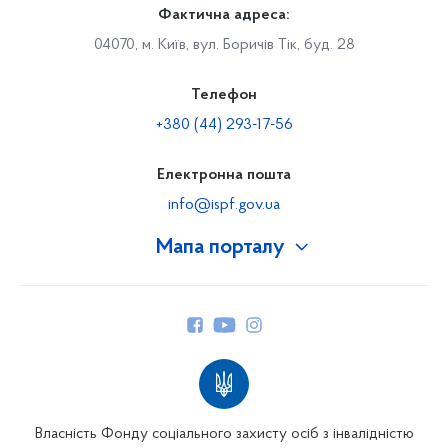
Фактична адреса:
04070, м. Київ, вул. Боричів Тік, буд. 28
Телефон
+380 (44) 293-17-56
Електронна пошта
info@ispf.gov.ua
Мапа порталу
Про Фонд
Керівництво
Структура Фонду
Територіальні відділення
Вінницьке відділення
Волинське відділення
Власність Фонду соціального захисту осіб з інвалідністю