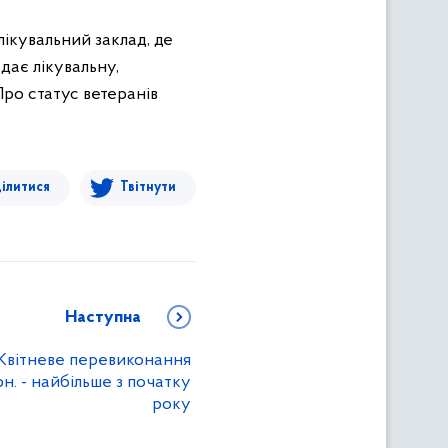
ікувальний заклад, де
дає лікувальну,
ро статус ветеранів
ілитися
Твітнути
Наступна
 Квітневе перевиконання
рн. - найбільше з початку
року