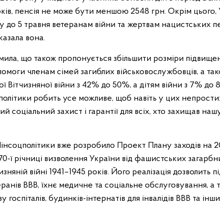
ків, пенсія не може бути меншою 2548 грн. Окрім цього,
 до 5 травня ветеранам війни та жертвам нацистських п
казала вона.
мила, що також пропонується збільшити розміри підвищен
помоги членам сімей загиблих військовослужбовців, а та
ї Вітчизняної війни з 42% до 50%, а дітям війни з 7% до 8
 політики робить усе можливе, щоб навіть у цих непрост
 соціальний захист і гарантії для всіх, хто захищав наш
, Мінсоцполітики вже розробило Проект Плану заходів на 2
 70-ї річниці визволення України від фашистських загарбник
зняній війні 1941–1945 років. Його реалізація дозволить 
еранів ВВВ, їхнє медичне та соціальне обслуговування, а
 госпіталів, будинків-інтернатів для інвалідів ВВВ та інш