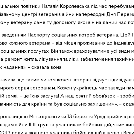
оціальної політики Наталія Королевська під час перебува
льному центрі ветеранів війни напередодні Дня Перемоги
ому ветерану саме ту допомогу, якої він на даний час по
 введенням Паспорту соціальних потреб ветерана. Цей 
о кожного ветерана – від місця проживання до індивіду
 соціальних послугах. Він також враховуватиме усі види 
а ремонт житла, лікування та ліки, забезпечення технічн
х надання», – сказала вона.
начила, що таким чином кожен ветеран відчує індивідуаль
щирого серця ветеранам. Кожен українець має завжди пам’
ій землі, – це їхня заслуга! А наш святий обов’язок – зро
ачимість для країни та був соціально захищеним», – сказ
 пропозицією Мінсоцполітики 13 березня Уряд прийняв р
валідам війни ІІ-ІІІ груп та учасникам бойових дій, яким ви
 2013 року у жодного учасника бойових дій в період Велик