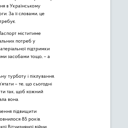
ння в Українському
. За її словами, це
требує.
Паспорт міститиме
альних потреб у
матеріальної підтримки
ими засобами тощо, – а
ну турботу і піклування.
ятати – те, що сьогодні
бити так, щоб кожний
ала вона.
ішення підвищити
повнилося 85 років.
ої Вітчизняної війни,