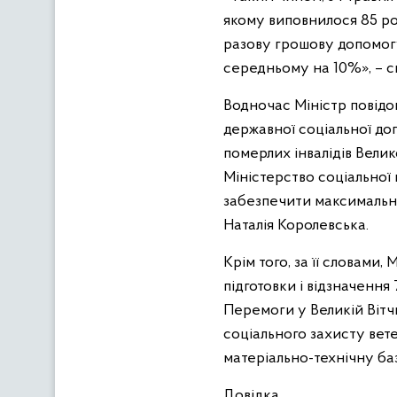
якому виповнилося 85 ро
разову грошову допомогу
середньому на 10%», – с
Водночас Міністр повідо
державної соціальної до
померлих інвалідів Велико
Міністерство соціальної
забезпечити максимальний
Наталія Королевська.
Крім того, за її словами
підготовки і відзначення
Перемоги у Великій Вітчи
соціального захисту вет
матеріально-технічну базу
Довідка.