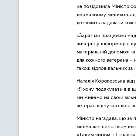
це повідомила Міністр с
державному медико-соціа
дозволить надавати кожн
«Зараз ми працюємо над
вичерпну інформацію щод
матеріальній допомозі та
для кожного ветерана – н
також відповідальних за ї
Наталія Королевська відз
«Я хочу подякувати від 
ми живемо на своїй вільн
ветеран відчував свою зн
Міністр нагадала, що за
мінімальні пенсії всім ін
«Таким чином, з 1 травня