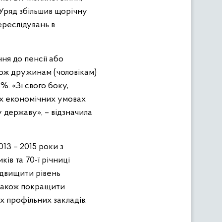
 Уряд збільшив щорічну
ереслідувань в
ня до пенсії або
кож дружинам (чоловікам)
%. «Зі свого боку,
их економічних умовах
у державу», – відзначила
013 – 2015 роки з
ів та 70-ї річниці
підвищити рівень
 також покращити
их профільних закладів.