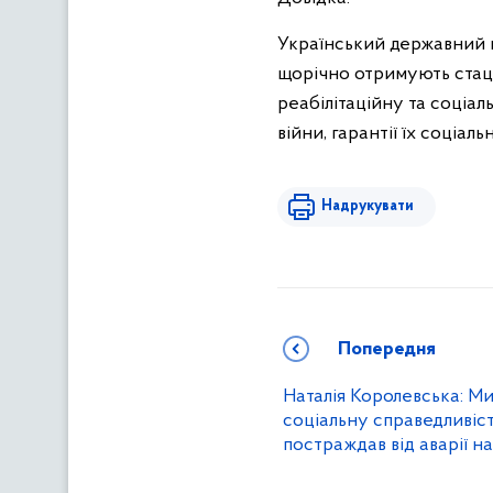
Український державний м
щорічно отримують стаці
реабілітаційну та соціа
війни, гарантії їх соціаль
Надрукувати
Попередня
Наталія Королевська: М
соціальну справедливіст
постраждав від аварії н