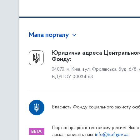
Мапа порталу
Про Фонд
Юридична адреса Центральног
Фонду:
Керівництво
04070, м. Київ, вул. Фролівська, буд. 6/8,
Структура Фонду
ЄДРПОУ 00034163
Територіальні відділення
Вінницьке відділення
Волинське відділення
Власність Фонду соціального захисту осіб
Дніпропетровське відділення
Донецьке відділення
Житомирське відділення
Портал працює в тестовому режимі. Якщо 
ласка, напишіть нам:
info@ispf.gov.ua
Закарпатське відділення