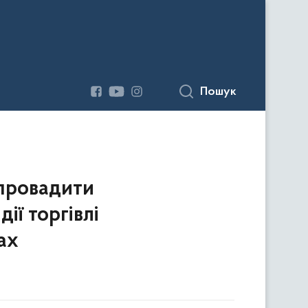
Пошук
апровадити
ії торгівлі
ах