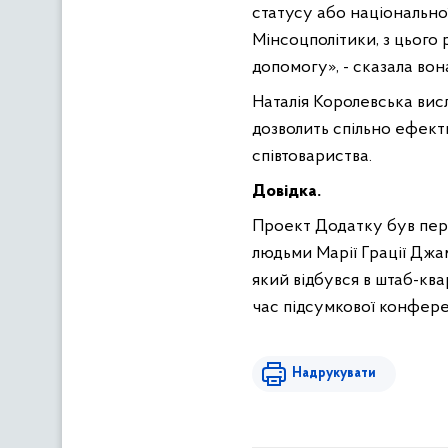
статусу або національної
Мінсоцполітики, з цього
допомогу», - сказала вон
Наталія Королевська вис
дозволить спільно ефект
співтовариства.
Довідка.
Проект Додатку був пер
людьми Марії Грації Джа
який відбувся в штаб-ква
час підсумкової конфере
Надрукувати