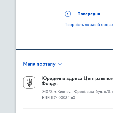
Попередня
Творчість як засіб соціал
Мапа порталу
Про Фонд
Юридична адреса Центральног
Фонду:
Керівництво
04070, м. Київ, вул. Фролівська, буд. 6/8,
Структура Фонду
ЄДРПОУ 00034163
Територіальні відділення
Вінницьке відділення