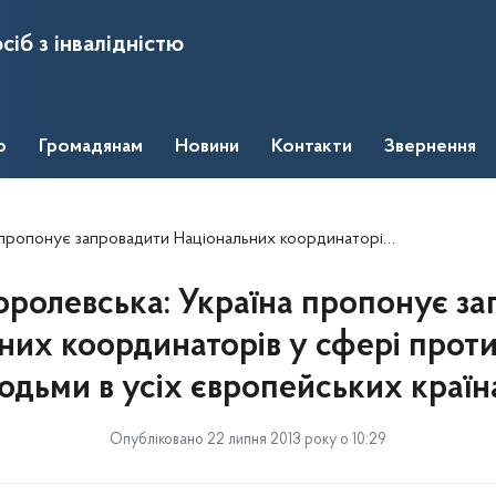
сіб з інвалідністю
о
Громадянам
Новини
Контакти
Звернення
Національних координаторів у сфері протидії торгівлі людьми в усіх європейських країнах
оролевська: Україна пропонує з
их координаторів у сфері протид
юдьми в усіх європейських країн
Опубліковано 22 липня 2013 року о 10:29