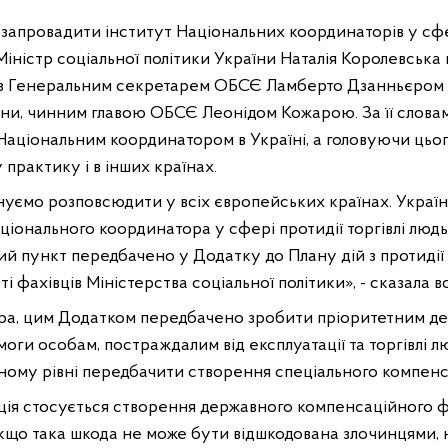
апровадити інститут Національних координаторів у сфері
іністр соціальної політики України Наталія Королевська п
 з Генеральним секретарем ОБСЄ Ламберто Дзанньєром 
ни, чинним главою ОБСЄ Леонідом Кожарою. За її словами
Національним координатором в Україні, а головуючи цьо
практику і в інших країнах.
уємо розповсюдити у всіх європейських країнах. Укра
ціонального координатора у сфері протидії торгівлі люд
ий пункт передбачено у Додатку до Плану дій з протидії 
і фахівців Міністерства соціальної політики», - сказала в
тра, цим Додатком передбачено зробити пріоритетним д
ги особам, постраждалим від експлуатації та торгівлі л
ному рівні передбачити створення спеціального компенс
ія стосується створення державного компенсаційного ф
, якщо така шкода не може бути відшкодована злочинцями,