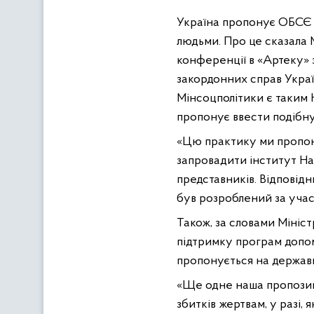
Україна пропонує ОБСЄ з
людьми. Про це сказала М
конференції в «Артеку»
закордонних справ Украї
Мінсоцполітики є таким 
пропонує ввести подібну 
«Цю практику ми пропон
запровадити інститут На
представників. Відповідн
був розроблений за участ
Також, за словами Мініс
підтримку програм допомо
пропонується на держав
«Ще одне наша пропозиц
збитків жертвам, у разі