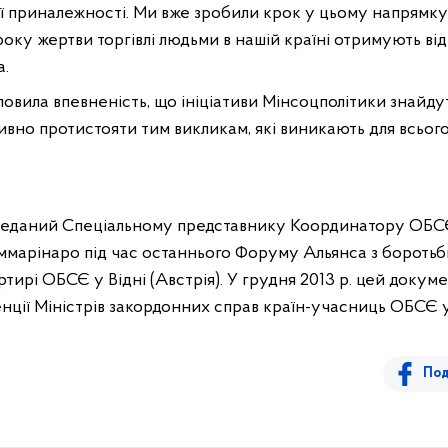
 приналежності. Ми вже зробили крок у цьому напрямку в 
 року жертви торгівлі людьми в нашій країні отримують в
а.
ловила впевненість, що ініціативи Мінсоцполітики знайд
ивно протистояти тим викликам, які виникають для всьог
еданий Спеціальному представнику Координатору ОБСЄ з
ммарінаро під час останнього Форуму Альянса з боротьб
ртирі ОБСЄ у Відні (Австрія). У грудня 2013 р. цей докум
нції Міністрів закордонних справ країн-учасниць ОБСЄ у
Под