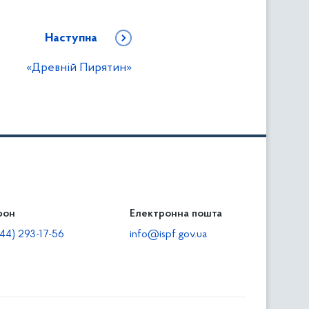
Наступна
«Древній Пирятин»
фон
льність
Електронна пошта
тодавцям
44) 293-17-56
info@ispf.gov.ua
плата адміністративно-господарських санкцій
еквізити для сплати адміністративно-господарських
анкцій та/або пені
прияння зайнятості та створенню робочих місць для