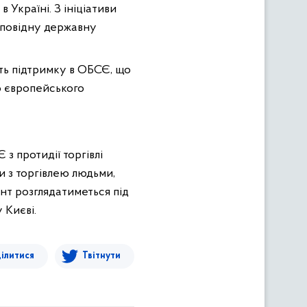
Україні. З ініціативи
ідповідну державну
уть підтримку в ОБСЄ, що
о європейського
 протидії торгівлі
и з торгівлею людьми,
ент розглядатиметься під
 Києві.
ілитися
Твітнути