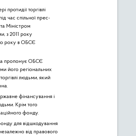
 протидії торгівлі
ід час спільної прес-
та Міністром
, з 2011 року
го року в ОБСЄ
їна пропонує ОБСЄ
ьми його регіональних
торгівлі людьми, який
она.
ержавне фінансування і
юдьми. Крім того
аційного фонду.
онду для відшкодування
 незалежно від правового