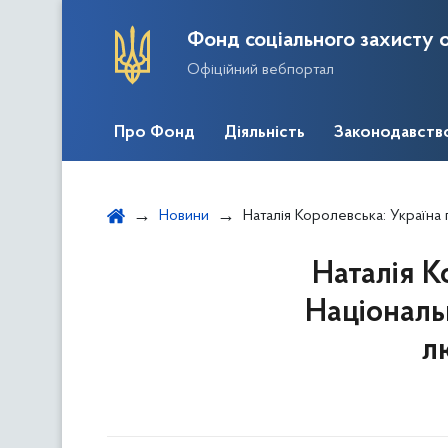
Фонд соціального захисту о
Офіційний вебпортал
Про Фонд
Діяльність
Законодавств
Новини
Наталія Королевська: Україна пропонує запровадити 
Наталія К
Національн
л