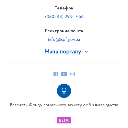
Телефон
+380 (44) 293-17-56
Електронна пошта
info@ispf.gov.ua
Мапа порталу
Про Фонд
Керівництво
Структура Фонду
Територіальні відділення
Вінницьке відділення
Волинське відділення
Власність Фонду соціального захисту осіб з інвалідністю
Дніпропетровське відділення
Донецьке відділення
Житомирське відділення