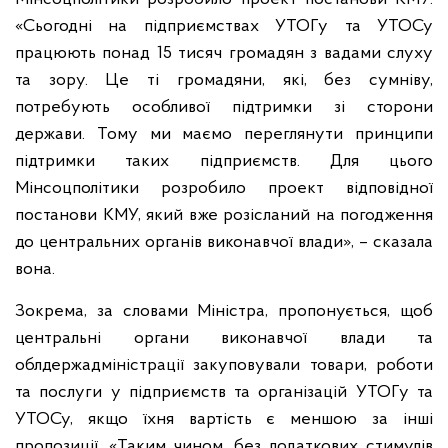
«Сьогодні на підприємствах УТОГу та УТОСу
працюють понад 15 тисяч громадян з вадами слуху
та зору. Це ті громадяни, які, без сумніву,
потребують особливої підтримки зі сторони
держави. Тому ми маємо переглянути принципи
підтримки таких підприємств. Для цього
Мінсоцполітики розробило проект відповідної
постанови КМУ, який вже розісланий на погодження
до центральних органів виконавчої влади», – сказала
вона.
Зокрема, за словами Міністра, пропонується, щоб
центральні органи виконавчої влади та
облдержадміністрації закуповували товари, роботи
та послуги у підприємств та організацій УТОГу та
УТОСу, якщо їхня вартість є меншою за інші
пропозиції. «Таким чином, без додаткових стимулів