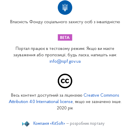
Територіальні відділення
Вінницьке відділення
Волинське відділення
Власність Фонду соціального захисту осіб з інвалідністю
Дніпропетровське відділення
Донецьке відділення
Житомирське відділення
Портал працює в тестовому режимі. Якщо ви маєте
Закарпатське відділення
зауваження або пропозиції, будь ласка, напишіть нам:
info@ispf.gov.ua
Запорізьке відділення
Івано-Франківське відділення
Київське міське відділення
Київське обласне відділення
Весь контент доступний за ліцензією
Creative Commons
Кіровоградське відділення
Attribution 4.0 International license
, якщо не зазначено інше.
Луганське відділення
2020 рік
Львівське відділення
Компанія «KitSoft»
— розробник порталу
Миколаївське відділення