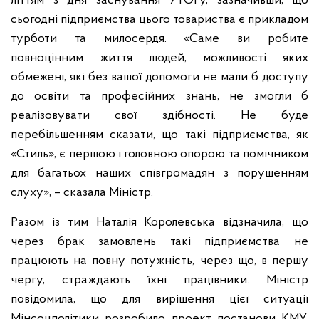
літтям з дня заснування УТОГу, зазначивши, що
сьогодні підприємства цього товариства є прикладом
турботи та милосердя. «Саме ви робите
повноцінним життя людей, можливості яких
обмежені, які без вашої допомоги не мали б доступу
до освіти та професійних знань, не змогли б
реалізовувати свої здібності. Не буде
перебільшенням сказати, що такі підприємства, як
«Стиль», є першою і головною опорою та помічником
для багатьох наших співгромадян з порушенням
слуху», – сказала Міністр.
Разом із тим Наталія Королевська відзначила, що
через брак замовлень такі підприємства не
працюють на повну потужність, через що, в першу
чергу, страждають їхні працівники. Міністр
повідомила, що для вирішення цієї ситуації
Мінсоцполітики розробило проект постанови КМУ.