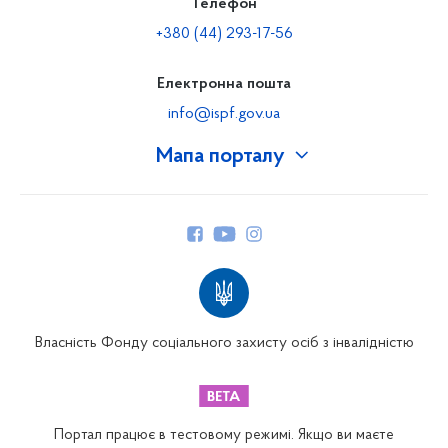
Телефон
+380 (44) 293-17-56
Електронна пошта
info@ispf.gov.ua
Мапа порталу
Про Фонд
Керівництво
Структура Фонду
Територіальні відділення
Вінницьке відділення
Волинське відділення
Власність Фонду соціального захисту осіб з інвалідністю
Дніпропетровське відділення
Донецьке відділення
Житомирське відділення
Портал працює в тестовому режимі. Якщо ви маєте