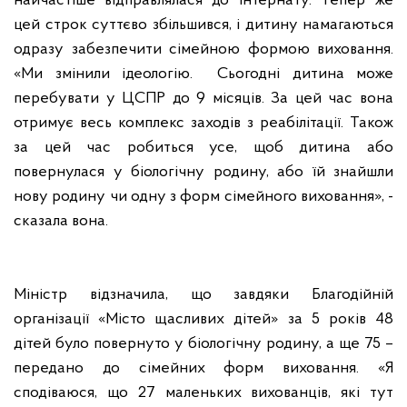
найчастіше відправлялася до інтернату. Тепер же
цей строк суттєво збільшився, і дитину намагаються
одразу забезпечити сімейною формою виховання.
«Ми змінили ідеологію. Сьогодні дитина може
перебувати у ЦСПР до 9 місяців. За цей час вона
отримує весь комплекс заходів з реабілітації. Також
за цей час робиться усе, щоб дитина або
повернулася у біологічну родину, або їй знайшли
нову родину чи одну з форм сімейного виховання», -
сказала вона.
Міністр відзначила, що завдяки Благодійній
організації «Місто щасливих дітей» за 5 років 48
дітей було повернуто у біологічну родину, а ще 75 –
передано до сімейних форм виховання. «Я
сподіваюся, що 27 маленьких вихованців, які тут