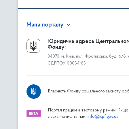
Мапа порталу
Про Фонд
Юридична адреса Центральног
Фонду:
Керівництво
04070, м. Київ, вул. Фролівська, буд. 6/8,
Структура Фонду
ЄДРПОУ 00034163
Територіальні відділення
Вінницьке відділення
Волинське відділення
Власність Фонду соціального захисту осіб
Дніпропетровське відділення
Донецьке відділення
Житомирське відділення
Портал працює в тестовому режимі. Якщо 
ласка, напишіть нам:
info@ispf.gov.ua
Закарпатське відділення
Запорізьке відділення