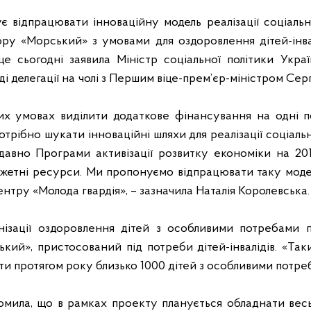
є відпрацювати інноваційну модель реалізації соціальн
ору «Морський» з умовами для оздоровлення дітей-інва
це сьогодні заявила Міністр соціальної політики Украї
і делегації на чолі з Першим віце-прем’єр-міністром Се
их умовах виділити додаткове фінансування на одні п
отрібно шукати інноваційні шляхи для реалізації соціаль
авно Програми активізації розвитку економіки на 201
жетні ресурси. Ми пропонуємо відпрацювати таку модел
нтру «Молода гвардія», – зазначила Наталія Королевська.
анізації оздоровлення дітей з особливими потребами 
кий», пристосований під потреби дітей-інвалідів
. «Та
и протягом року близько 1000 дітей з особливими потреба
домила, що в рамках проекту планується обладнати вес