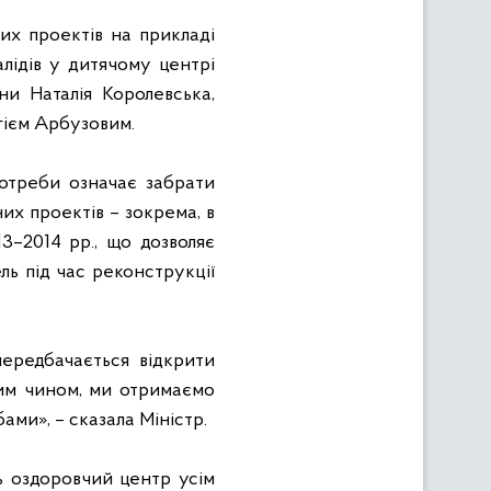
их проектів на прикладі
лідів у дитячому центрі
ни Наталія Королевська,
ргієм Арбузовим.
отреби означає забрати
них проектів – зокрема, в
3–2014 рр., що дозволяє
ь під час реконструкції
передбачається відкрити
ким чином, ми отримаємо
ми», – сказала Міністр.
ь оздоровчий центр усім