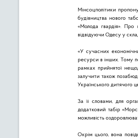
Мінсоцполітики пропону
будівництва нового таб
«Молода гвардія». Про 
відвідуючи Одесу у склад
«У сучасних економічн
ресурси в інших
. Тому п
рамках прийнятої нещод
залучити також позабюд
Українського дитячого це
За її словами, для орг
додатковий табір «Морсь
можливість оздоровлюват
Окрім цього, вона пові