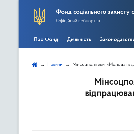
Фонд соціального захисту о
Офіційний вебпортал
Про Фонд
Діяльність
Законодавств
Новини
Мінсоцполітики: «Молода гвардія» стане пр
Мінсоцпо
відпрацюван