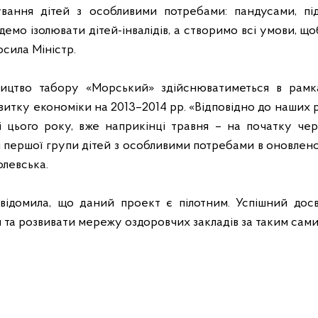
вання дітей з особливими потребами: пандусами, пі
емо ізолювати дітей-інвалідів, а створимо всі умови, щ
осила Міністр.
ництво табору «Морський» здійснюватиметься в рамка
звитку економіки на 2013–2014 рр. «Відповідно до наших 
і цього року, вже наприкінці травня – на початку че
 першої групи дітей з особливими потребами в оновлено
олевська.
ідомила, що даний проект є пілотним. Успішний досві
 та розвивати мережу оздоровчих закладів за таким сам