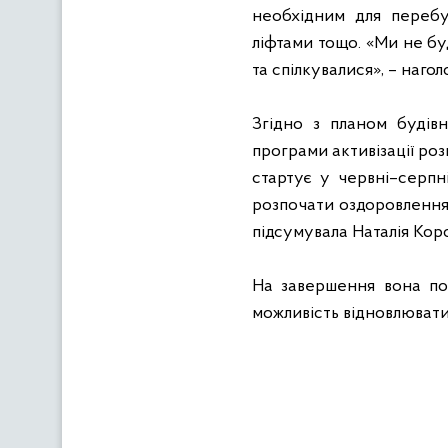
необхідним для перебу
ліфтами тощо. «Ми не буд
та спілкувалися», – нагол
Згідно з планом будів
програми активізації ро
стартує у червні–серпн
розпочати оздоровлення
підсумувала Наталія Кор
На завершення вона пов
можливість відновлювати