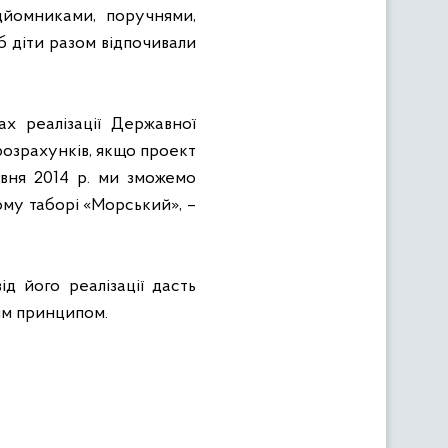
дйомниками, поручнями,
об діти разом відпочивали
х реалізації Державної
розрахунків, якщо проект
рвня 2014 р. ми зможемо
му таборі «Морський», –
д його реалізації дасть
им принципом.