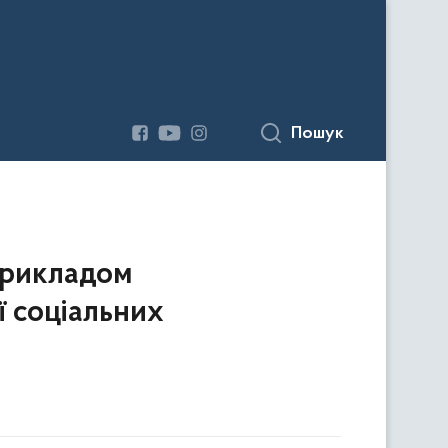
Пошук
прикладом
ї соціальних