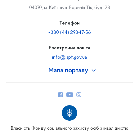
04070, м. Київ, вул. Боричів Тік, буд. 28
Телефон
+380 (44) 293-17-56
Електронна пошта
info@ispf.gov.ua
Мапа порталу
Про Фонд
Керівництво
Структура Фонду
Територіальні відділення
Вінницьке відділення
Волинське відділення
Власність Фонду соціального захисту осіб з інвалідністю
Дніпропетровське відділення