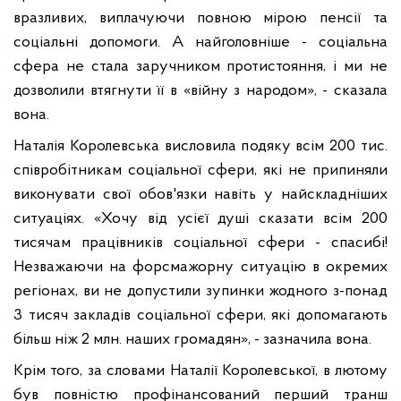
вразливих, виплачуючи повною мірою пенсії та
соціальні допомоги. А найголовніше - соціальна
сфера не стала заручником протистояння, і ми не
дозволили втягнути її в «війну з народом», - сказала
вона.
Наталія Королевська висловила подяку всім 200 тис.
співробітникам соціальної сфери, які не припиняли
виконувати свої обов'язки навіть у найскладніших
ситуаціях. «Хочу від усієї душі сказати всім 200
тисячам працівників соціальної сфери - спасибі!
Незважаючи на форсмажорну ситуацію в окремих
регіонах, ви не допустили зупинки жодного з-понад
3 тисяч закладів соціальної сфери, які допомагають
більш ніж 2 млн. наших громадян», - зазначила вона.
Крім того, за словами Наталії Королевської, в лютому
був повністю профінансований перший транш