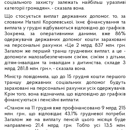
соціального захисту залежать найбільш уразливі
категорії громадян», - сказала вона.
Що стосується виплат державних допомог, то, за
словами Наталії Королевської, їхнє фінансування та
виплата у грудні відбуваються відповідно до графіків.
Зокрема, за оперативними даними, вже 86%
одержувачів державних допомог кошти зараховані
на персональні рахунки. «Це 2 млрд. 837 млн. грн.
Загалом же перший транш грудневих виплат, а це -
допомоги малозабезпеченим сім’ям, сім’ям з дітьми,
дітям-інвалідам та інвалідам з дитинства, складе 3
млрд. 281,8 млн. грн.», - сказала вона.
Міністр повідомила, що до 15 грудня кошти першого
траншу державних соціальних допомог будуть
зараховані на персональні рахунки усіх одержувачів.
Крім того, вона відзначила, що відповідно до графіків
фінансуються і пенсійні виплати.
«Станом на 11 грудня вже профінансовано 9 млрд. 215
млн. грн., що відповідає 43,1% грудневої потреби.
Загалом же на виплату пенсій цього місяця буде
направлено 21,4 млрд. грн. Тобто усі 13,5 млн.