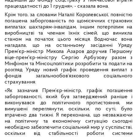
надійшли до Фонду соцстраху з тимчасової втрати
працездатності до 1 грудня», - сказала вона.
Крім того, за словами Наталії Королевської, повністю
погашена заборгованість по щомісячних страхових
виплатах шахтарям-інвалідам, іншим потерпілим на
виробництві та членам їхніх сімей, що виникла
станом на початок цього місяця. Водночас вона
нагадала, що на останньому засіданні Уряду
Прем’єр-міністр Микола Азаров доручив Першому
віце-прем'єр-міністру Сергію Арбузову разом з
Мінфіном та Мінсоцполітики розробити та подати на
розгляд Уряду новий графік проведення виплат з
фондів загальнообов’язкового соціального
страхування.
«Як зазначив Прем’єр-міністр, графік погашення
заборгованості, який був затверджений раніше і
виконувався до політичного протистояння, ми
вимушені переглянути, оскільки, по суті, було
втрачено два тижні. Я переконана, що незважаючи
на політичну та економічну ситуацію сьогодні
необхідно забезпечити соціальний мир у суспільстві,
оскільки від стабільності роботи системи