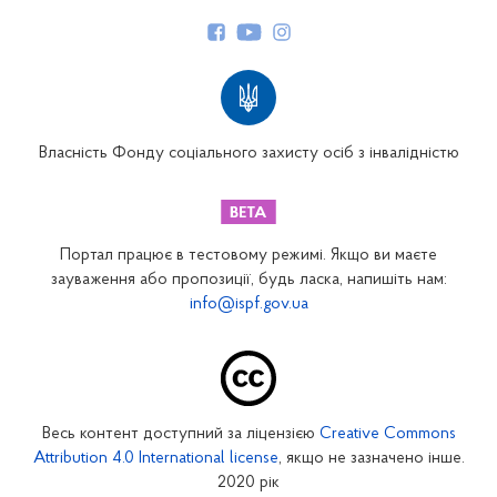
Керівництво
Структура Фонду
Територіальні відділення
Вінницьке відділення
Волинське відділення
Власність Фонду соціального захисту осіб з інвалідністю
Дніпропетровське відділення
Донецьке відділення
Житомирське відділення
Портал працює в тестовому режимі. Якщо ви маєте
Закарпатське відділення
зауваження або пропозиції, будь ласка, напишіть нам:
info@ispf.gov.ua
Запорізьке відділення
Івано-Франківське відділення
Київське міське відділення
Київське обласне відділення
Весь контент доступний за ліцензією
Creative Commons
Кіровоградське відділення
Attribution 4.0 International license
, якщо не зазначено інше.
Луганське відділення
2020 рік