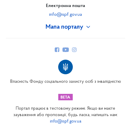
Електронна пошта
info@ispf.gov.ua
Мапа порталу
Про Фонд
Керівництво
Структура Фонду
Територіальні відділення
Вінницьке відділення
Волинське відділення
Власність Фонду соціального захисту осіб з інвалідністю
Дніпропетровське відділення
Донецьке відділення
Житомирське відділення
Портал працює в тестовому режимі. Якщо ви маєте
Закарпатське відділення
зауваження або пропозиції, будь ласка, напишіть нам:
info@ispf.gov.ua
Запорізьке відділення