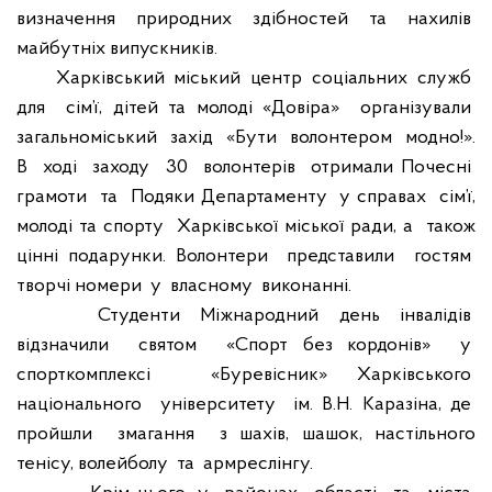
визначення
природних
здібностей
та
нахилів
майбутніх випускників.
Харківський
міський
центр
соціальних
служб
для
сім’ї, дітей та молоді «Довіра»
організували
загальноміський
захід
«Бути
волонтером
модно!».
В
ході
заходу
30
волонтерів
отримали Почесні
грамоти
та
Подяки Департаменту
у справах
сім’ї,
молоді та спорту
Харківської міської ради, а
також
цінні подарунки. Волонтери
представили
гостям
творчі номери
у
власному
виконанні.
Студенти
Міжнародний
день
інвалідів
відзначили
святом
«Спорт без кордонів»
у
спорткомплексі
«Буревісник» Харківського
національного
університету
ім. В.Н. Каразіна, де
пройшли
змагання
з шахів, шашок, настільного
тенісу, волейболу
та
армреслінгу.