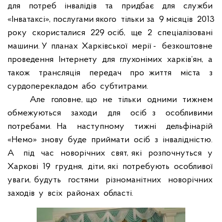
для
потреб
інвалідів
та
придбає
для
служби
«Інватаксі», послугами якого
тільки за
9 місяців
2013
року
скористалися
229 осіб,
ще
2
спеціалізовані
машини. У
планах
Харківської
мерії -
безкоштовне
проведення
Інтернету
для
глухонімих
харків’ян,
а
також
трансляція
передач
про життя
міста
з
сурдоперекладом
або
субтитрами.
Але
головне, що
не
тільки
одними
тижнем
обмежуються
заходи
для
осіб з
особливими
потребами. На
наступному
тижні
дельфінарій
«Немо»
знову
буде
приймати
осіб
з
інвалідністю.
А
під
час
новорічних
свят, які
розпочнуться
у
Харкові
19
грудня,
діти, які
потребують
особливої
уваги, будуть
гостями
різноманітних
новорічних
заходів
у
всіх
районах
області.