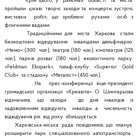
Крім цього, у
районах
області
та
міста
пройшли
цікаві
творчі
заходи та
концерти, зустрічі,
виставки
робіт, що зроблені
руками
осіб з
фізичними вадами.
Традиційними для
міста
Харкова
стали
безкоштовні відвідування
інвалідами дельфінарію
«Немо» (300
чол.), театрів (180 чол.), кінотеатрів (125
чол.), парків розваг (180 чол.), екологічного парку
«
Feldman
Ekopark
», гольф-клубу «
Superior
Gold
Club
»
та стадіону
«Металіст» (450 чол.).
На
прес-конференції віце-президент
громадської організації «Креавіта» О. Шингарьова
відзначила, що заходи
до дня інвалідів із
задоволенням відвідують
інваліди, а
чисельність
відвідувачів рік
від року
збільшується.
Харківська міська
рада
повідомила, що
планує
розширити
парк
спеціалізованого
автотранспорта