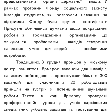
представниками
органів державної
влади. У
рамках
програми
Фонду
соціального
захисту
інвалідів
студентам, які
розпочали
навчання
за
підтримки
Фонду
були
вручені
сертифікати.
Присутні
обмінялися
думками
щодо
покращання
роботи з
громадськими
організаціями, що
опікуються
проблемами
інвалідів, створення
належних
умов
для людей
з
особливими
потребами.
Традиційно, 3
грудня
пройшов
у
міському
центрі
зайнятості
Ярмарок
вакансій
для
інвалідів,
на
якому
роботодавці
запропонували
біль ніж
300
вакансій
для
учасників, а
20
роботодавців
прийшли
на
зустріч
з
потенційними
шукачами
роботи. Також
в
ході
Ярмарку
проведені
профорієнтаційні
уроки
для
учнів
харківських
спеціальних
учбових
закладів
та
тестування
для