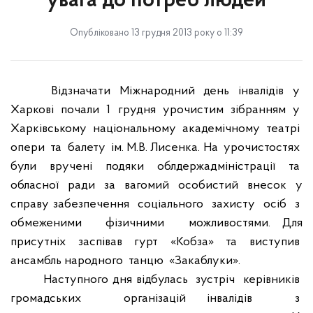
увага до потреб людей
Опубліковано 13 грудня 2013 року о 11:39
Відзначати
Міжнародний
день
інвалідів
у
Харкові
почали
1
грудня
урочистим
зібранням
у
Харківському
національному
академічному
театрі
опери
та
балету
ім. М.В. Лисенка. На
урочистостях
були
вручені
подяки
облдержадміністрації
та
обласної
ради
за
вагомий
особистий
внесок
у
справу забезпечення
соціального
захисту
осіб
з
обмеженими
фізичними
можливостями. Для
присутніх
заспівав
гурт
«Кобза»
та
виступив
ансамбль народного
танцю
«Закаблуки».
Наступного дня
відбулась
зустріч
керівників
громадських
організацій інвалідів
з