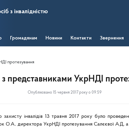
сіб з інвалідністю
о
Громадянам
Новини
Контакти
Звернення
НДІ протезування
 з представниками УкрНДІ проте
Опубліковано 15 червня 2017 року о 09:59
 захисту інвалідів 13 травня 2017 року було проведен
 О.А., директора УкрНДІ протезування Салєєвої А.Д, а 