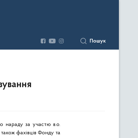
Пошук
зування
о нараду за участю в.о.
також фахівців Фонду та