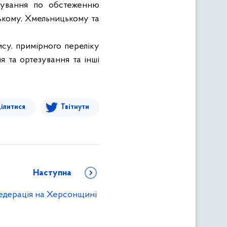
зування по обстеженню
ському, Хмельницькому та
су, примірного переліку
я та ортезування
та інші
ілитися
Твітнути
Наступна
дерація на Херсонщині