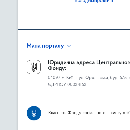
Володимировича
Мапа порталу
Про Фонд
Юридична адреса Центральног
Фонду:
Керівництво
04070, м. Київ, вул. Фролівська, буд. 6/8,
Структура Фонду
ЄДРПОУ 00034163
Територіальні відділення
Вінницьке відділення
Волинське відділення
Власність Фонду соціального захисту осіб
Дніпропетровське відділення
Донецьке відділення