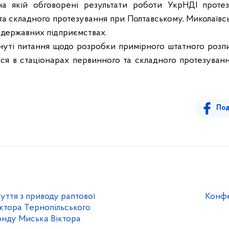
на якій
обговорені результати роботи УкрНДІ проте
та складного протезування при Полтавському, Миколаїв
 державних підприємствах.
нуті питання щодо розробки примірного штатного розпи
ься в стаціонарах первинного та складного протезуванн
Под
уття з приводу раптової
Конфе
ктора Тернопільського
онду Миська Віктора