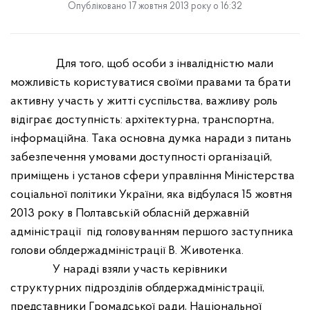
Опубліковано 17 жовтня 2013 року о 16:32
Для того, щоб особи з інвалідністю мали
можливість користуватися своїми правами та брати
активну участь у житті суспільства, важливу роль
відіграє доступність: архітектурна, транспортна,
інформаційна. Така основна думка наради з питань
забезпечення умовами доступності організацій,
приміщень і установ сфери управління Міністерства
соціальної політики України, яка відбулася 15 жовтня
2013 року в Полтавській обласній державній
адміністрації під головуванням першого заступника
голови облдержадміністрації В. Животенка.
У нараді взяли участь керівники
структурних підрозділів облдержадміністрації,
представники Громадської ради, Національної