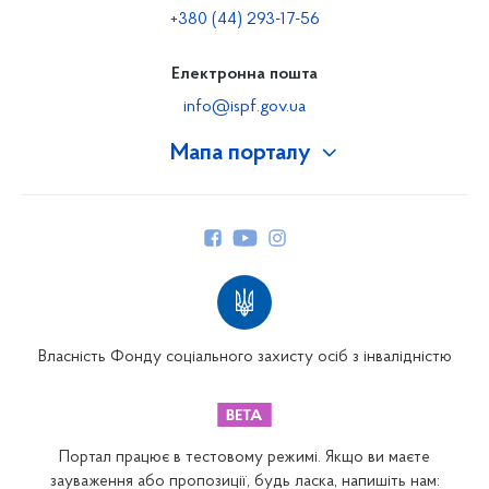
+380 (44) 293-17-56
Електронна пошта
info@ispf.gov.ua
Мапа порталу
Про Фонд
Керівництво
Структура Фонду
Територіальні відділення
Вінницьке відділення
Волинське відділення
Власність Фонду соціального захисту осіб з інвалідністю
Дніпропетровське відділення
Донецьке відділення
Житомирське відділення
Портал працює в тестовому режимі. Якщо ви маєте
Закарпатське відділення
зауваження або пропозиції, будь ласка, напишіть нам: