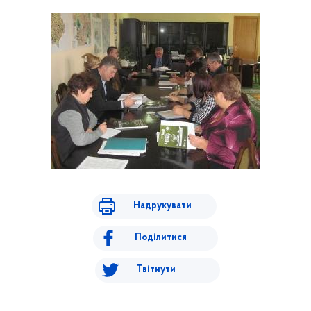
Надрукувати
Поділитися
Твітнути