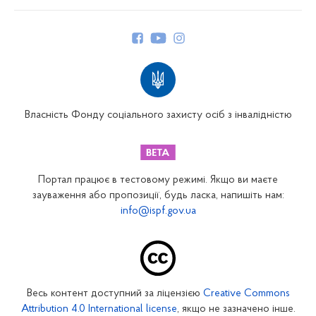
Про Фонд
Керівництво
Структура Фонду
Територіальні відділення
Вінницьке відділення
Волинське відділення
Власність Фонду соціального захисту осіб з інвалідністю
Дніпропетровське відділення
Донецьке відділення
Житомирське відділення
Портал працює в тестовому режимі. Якщо ви маєте
Закарпатське відділення
зауваження або пропозиції, будь ласка, напишіть нам:
info@ispf.gov.ua
Запорізьке відділення
Івано-Франківське відділення
Київське міське відділення
Київське обласне відділення
Весь контент доступний за ліцензією
Creative Commons
Кіровоградське відділення
Attribution 4.0 International license
, якщо не зазначено інше.