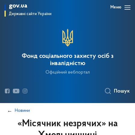
gov.ua
Меню
Державні сайти України
Фонд соціального захисту осіб з
інвалідністю
Офіційний вебпортал
Пошук
Новини
«Місячник незрячих» на