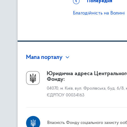
Попередня
Благодійність на Волині
Мапа порталу
Про Фонд
Юридична адреса Центральног
Фонду:
Керівництво
04070, м. Київ, вул. Фролівська, буд. 6/8,
Структура Фонду
ЄДРПОУ 00034163
Територіальні відділення
Вінницьке відділення
Волинське відділення
Власність Фонду соціального захисту осіб
Дніпропетровське відділення