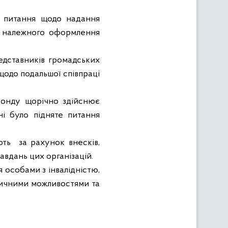
ся питання щодо надання
о належного оформлення
едставників громадських
щодо подальшої співпраці
Фонду щорічно здійснює
ні було підняте питання
ють
за рахунок внесків,
авдань цих організацій.
я особами з інвалідністю,
ізичними можливостями та