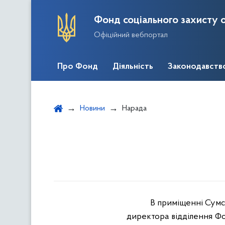
Фонд соціального захисту о
Офіційний вебпортал
Про Фонд
Діяльність
Законодавств
Новини
Нарада
В приміщенні Сумсь
директора відділення Фо