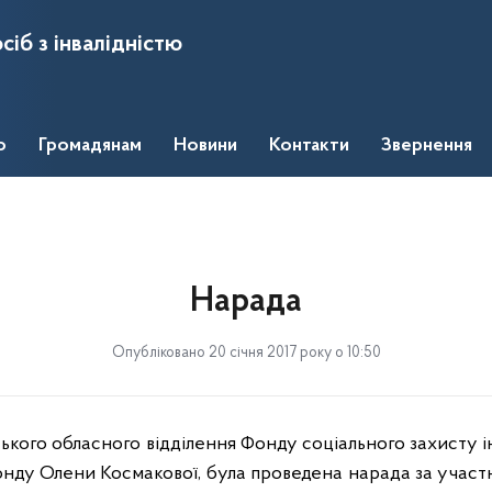
сіб з інвалідністю
о
Громадянам
Новини
Контакти
Звернення
Нарада
Опубліковано 20 січня 2017 року о 10:50
кого обласного відділення Фонду соціального захисту інв
нду Олени Космакової, була проведена нарада за участ