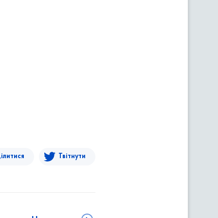
ілитися
Твітнути