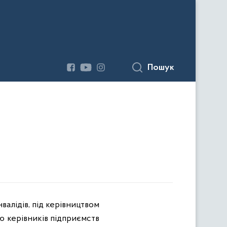
Пошук
алідів, під керівництвом
ю керівників підприємств