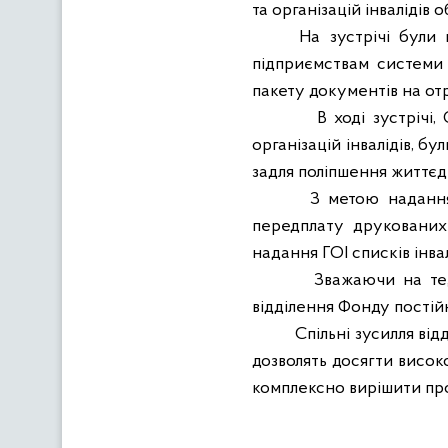
та організацій інвалідів о
На зустрічі були 
підприємствам системи
пакету документів на о
В ході зустрічі
організацій інвалідів, бу
задля поліпшення життєд
З метою надання
передплату друкованих 
надання ГОІ списків інва
Зважаючи на те,
відділення Фонду постій
Спільні зусилля ві
дозволять досягти висок
комплексно вирішити про