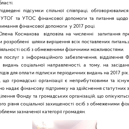
бласті.
підведені підсумки спільної співпраці, обговорювали
 УТОГ та УТОС фінансової допомоги та питання щод
тримання фінансової допомоги
у 2017 році.
, Олена Космакова
відповіла на численні
запитання пр
ли розроблені
шляхи вирішення всіх поставлених питань,
іяльності осіб з обмеженими фізичними можливостями.
 послуг з інформаційного забезпечення, відділення 
видань соціальної направленості, а тому, на засідан
лідів для оплати підписки періодичних видань на 2017 рік.
 що громадські організації є неприбутковими та існу
но надає фінансову підтримку на здійснення статутних з
дділення Фонду та громадських організацій, що опікуютьс
ого рівня соціальної захищеності осіб з обмеженими ф
блеми зазначеної категорії громадян.