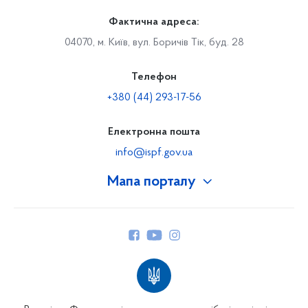
Фактична адреса:
04070, м. Київ, вул. Боричів Тік, буд. 28
Телефон
+380 (44) 293-17-56
Електронна пошта
info@ispf.gov.ua
Мапа порталу
Про Фонд
Керівництво
Структура Фонду
Територіальні відділення
Вінницьке відділення
Волинське відділення