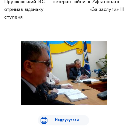
Прушківський В.С. – ветеран війни в Афганістані –
отримав відзнаку
«За заслуги» ІІІ
ступеня.
Надрукувати